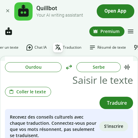
Quillbot
Open App
Your AI writing assistant
Premium
r un texte
Chat IA
Traduction
Résumé de texte
Ourdou
Serbe
Coller le texte
Traduire
Recevez des conseils culturels avec
chaque traduction. Connectez-vous pour
S’inscrire
que vos mots résonnent, pas seulement
se traduisent.