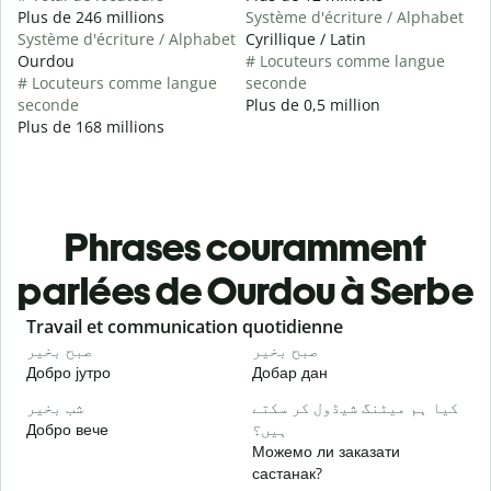
Plus de 246 millions
Système d'écriture / Alphabet
Système d'écriture / Alphabet
Cyrillique / Latin
Ourdou
# Locuteurs comme langue
# Locuteurs comme langue
seconde
seconde
Plus de 0,5 million
Plus de 168 millions
Phrases couramment
parlées de Ourdou à Serbe
Slide 1 of 6
Travail et communication quotidienne
S
و
صبح بخیر
صبح بخیر
Добро јутро
Добар дан
З
۔
کیا ہم میٹنگ شیڈول کر سکتے
شب بخیر
Добро вече
ہیں؟
З
Можемо ли заказати
گ
састанак?
Д