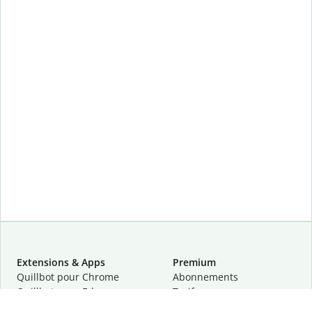
Extensions & Apps
Premium
Quillbot pour Chrome
Abonnements
Quillbot pour Edge
Tarifs
Quillbot pour Safari
Pour les entreprises