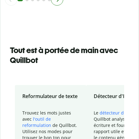
Tout est à portée de main avec
Quillbot
Reformulateur de texte
Détecteur d'IA
Trouvez les mots justes
Le
détecteur d'IA
de
avec
l'outil de
Quillbot analyse votr
reformulation
de Quillbot.
écriture et fournit un
Utilisez nos modes pour
rapport
utile et détail
trouver le bon ton pour
le contenu généré
par