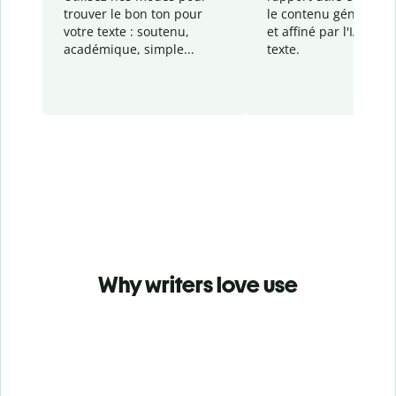
trouver le bon ton pour
le contenu généré
par
votre texte : soutenu,
et affiné par l'IA dans
académique, simple...
texte.
Why writers love use