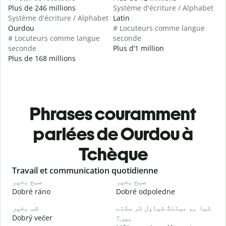
Plus de 246 millions
Système d'écriture / Alphabet
Système d'écriture / Alphabet
Latin
Ourdou
# Locuteurs comme langue
# Locuteurs comme langue
seconde
seconde
Plus d’1 million
Plus de 168 millions
Phrases couramment
parlées de Ourdou à
Tchèque
Slide 1 of 6
Travail et communication quotidienne
S
و
صبح بخیر
صبح بخیر
Dobré ráno
Dobré odpoledne
A
۔
کیا ہم میٹنگ شیڈول کر سکتے
شب بخیر
Dobrý večer
ہیں؟
j