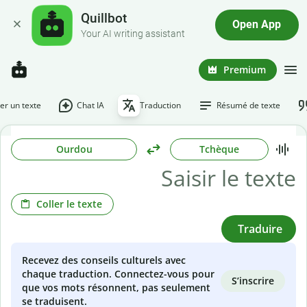
Quillbot
Open App
Your AI writing assistant
Premium
r un texte
Chat IA
Traduction
Résumé de texte
Ourdou
Tchèque
Coller le texte
Traduire
Recevez des conseils culturels avec
chaque traduction. Connectez-vous pour
S’inscrire
que vos mots résonnent, pas seulement
se traduisent.