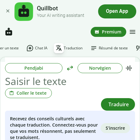
Quillbot
Open App
Your AI writing assistant
Premium
r un texte
Chat IA
Traduction
Résumé de texte
Pendjabi
Norvégien
Coller le texte
Traduire
Recevez des conseils culturels avec
chaque traduction. Connectez-vous pour
S’inscrire
que vos mots résonnent, pas seulement
se traduisent.