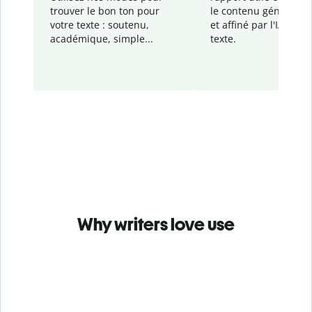
trouver le bon ton pour
le contenu généré
par
votre texte : soutenu,
et affiné par l'IA dans
académique, simple...
texte.
Why writers love use