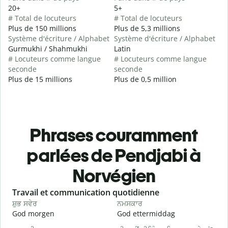
20+
5+
# Total de locuteurs
# Total de locuteurs
Plus de 150 millions
Plus de 5,3 millions
Système d'écriture / Alphabet
Système d'écriture / Alphabet
Gurmukhi / Shahmukhi
Latin
# Locuteurs comme langue
# Locuteurs comme langue
seconde
seconde
Plus de 15 millions
Plus de 0,5 million
Phrases couramment
parlées de Pendjabi à
Norvégien
Slide 1 of 6
Travail et communication quotidienne
S
ਸ਼ੁਭ ਸਵੇਰ
ਨਮਸਕਾਰ
ਹ
God morgen
God ettermiddag
H