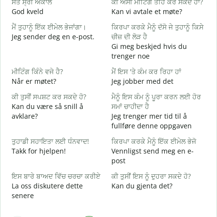
ਸਤ ਸ੍ਰੀ ਅਕਾਲ
ਕੀ ਅਸੀਂ ਮੀਟਿੰਗ ਤਹਿ ਕਰ ਸਕਦੇ ਹਾਂ?
ਮ
God kveld
Kan vi avtale et møte?
J
ਮੈਂ ਤੁਹਾਨੂੰ ਇੱਕ ਈਮੇਲ ਭੇਜਾਂਗਾ।
ਕਿਰਪਾ ਕਰਕੇ ਮੈਨੂੰ ਦੱਸੋ ਜੇ ਤੁਹਾਨੂੰ ਕਿਸੇ
ਸ
Jeg sender deg en e-post.
ਚੀਜ਼ ਦੀ ਲੋੜ ਹੈ
G
Gi meg beskjed hvis du
ਤ
trenger noe
D
ਮੀਟਿੰਗ ਕਿੰਨੇ ਵਜੇ ਹੈ?
ਮੈਂ ਇਸ 'ਤੇ ਕੰਮ ਕਰ ਰਿਹਾ ਹਾਂ
ਹ
Når er møtet?
Jeg jobber med det
J
ਕੀ ਤੁਸੀਂ ਸਪਸ਼ਟ ਕਰ ਸਕਦੇ ਹੋ?
ਮੈਨੂੰ ਇਸ ਕੰਮ ਨੂੰ ਪੂਰਾ ਕਰਨ ਲਈ ਹੋਰ
ਅ
Kan du være så snill å
ਸਮਾਂ ਚਾਹੀਦਾ ਹੈ
A
avklare?
Jeg trenger mer tid til å
fullføre denne oppgaven
ਨ
H
ਤੁਹਾਡੀ ਸਹਾਇਤਾ ਲਈ ਧੰਨਵਾਦ!
ਕਿਰਪਾ ਕਰਕੇ ਮੈਨੂੰ ਇੱਕ ਈਮੇਲ ਭੇਜੋ
h
Takk for hjelpen!
Vennligst send meg en e-
post
ਇਸ ਬਾਰੇ ਬਾਅਦ ਵਿੱਚ ਚਰਚਾ ਕਰੀਏ
ਕੀ ਤੁਸੀਂ ਇਸ ਨੂੰ ਦੁਹਰਾ ਸਕਦੇ ਹੋ?
La oss diskutere dette
Kan du gjenta det?
senere