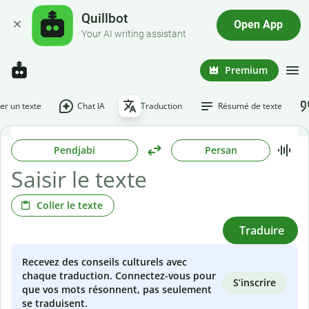
Quillbot
Open App
Your AI writing assistant
Premium
r un texte
Chat IA
Traduction
Résumé de texte
Pendjabi
Persan
Coller le texte
Traduire
Recevez des conseils culturels avec
chaque traduction. Connectez-vous pour
S’inscrire
que vos mots résonnent, pas seulement
se traduisent.