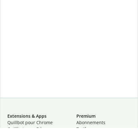
Extensions & Apps
Premium
Quillbot pour Chrome
Abonnements
Quillbot pour Edge
Tarifs
Quillbot pour Safari
Pour les entreprises