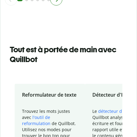
Tout est à portée de main avec
Quillbot
Reformulateur de texte
Détecteur d'IA
Trouvez les mots justes
Le
détecteur d'IA
de
avec
l'outil de
Quillbot analyse votr
reformulation
de Quillbot.
écriture et fournit un
Utilisez nos modes pour
rapport
utile et détail
trouver le bon ton pour
le contenu généré
par