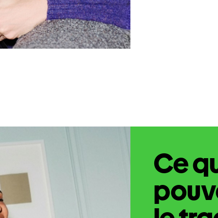
Ce q
pouve
le tr