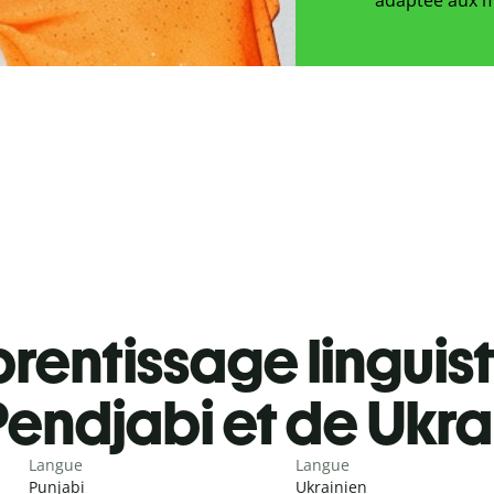
rentissage linguis
endjabi et de Ukra
Langue
Langue
Punjabi
Ukrainien