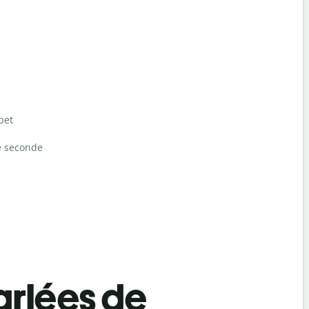
bet
e seconde
rlées de