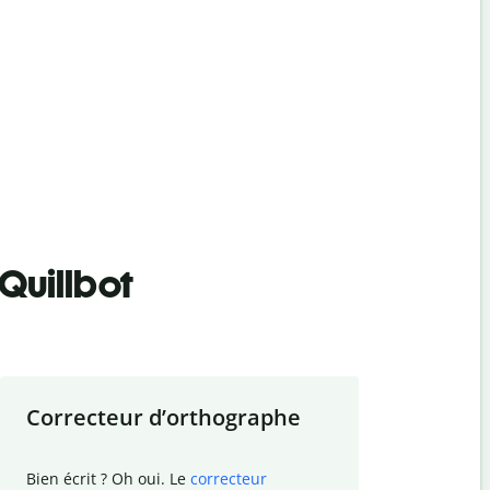
Quillbot
Correcteur d
’
orthographe
Résumer
Bien écrit ? Oh oui. Le
correcteur
Besoin de r