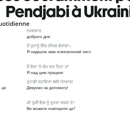
Pendjabi à Ukrain
uotidienne
ਨਮਸਕਾਰ
доброго дня
ਮੈਂ ਤੁਹਾਨੂੰ ਇੱਕ ਈਮੇਲ ਭੇਜਾਂਗਾ।
Я надішлю вам електронний лист.
ਮੈਂ ਇਸ 'ਤੇ ਕੰਮ ਕਰ ਰਿਹਾ ਹਾਂ
Я над цим працюю
ਤੁਹਾਡੀ ਸਹਾਇਤਾ ਲਈ ਧੰਨਵਾਦ!
и це
Дякуємо за допомогу!
ਕੀ ਤੁਸੀਂ ਇਸ ਨੂੰ ਦੁਹਰਾ ਸਕਦੇ ਹੋ?
Ви можете повторити це?