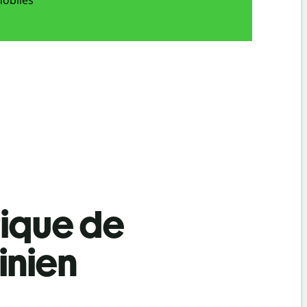
tique de
inien