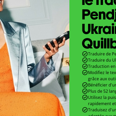
Pend
Ukrai
Quill
Traduire de Pe
Traduire du U
Traduction en 
Modifiez le te
grâce aux outi
Bénéficier d'u
Plus de 52 lan
Utilisez la pui
rapidement et
Traduisez d'un
adaptée aux m