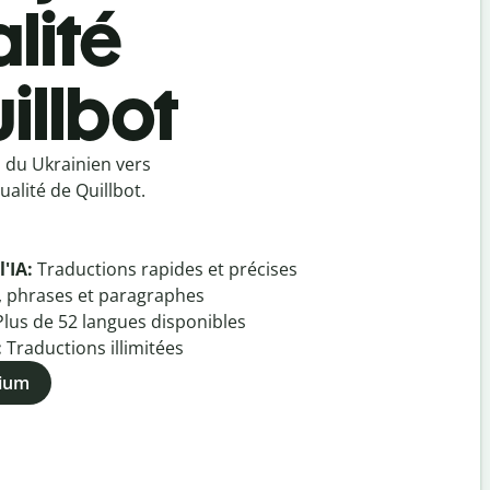
lité
illbot
 du Ukrainien vers
alité de Quillbot.
l'IA:
Traductions rapides et précises
, phrases et paragraphes
Plus de
52
langues disponibles
:
Traductions illimitées
mium