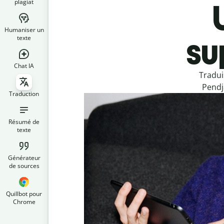
plagiat
Humaniser un
su
texte
Chat IA
Tradui
Pendj
Traduction
Résumé de
texte
Générateur
de sources
Quillbot pour
Chrome