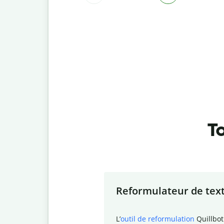
To
Slide 1 of 7
Reformulateur de tex
L
’
outil de reformulation
Quillbot