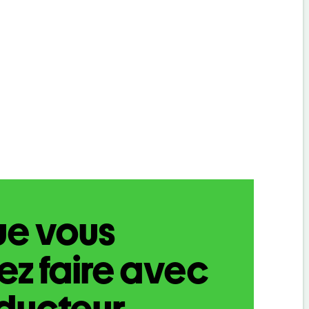
ue vous
z faire avec
aducteur