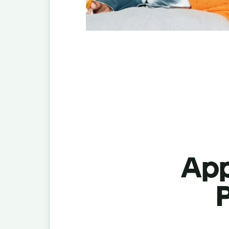
App
P