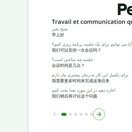
Pe
Slide 1 of 6
Travail et communication q
صبح بخیر
早上好
آیا می توانیم برای یک جلسه برنامه ریزی کنیم؟
我们可以安排一次会议吗？
جلسه چه ساعتی است؟
会议时间是几点？
برای تکمیل این کار به زمان بیشتری نیاز دارم
我需要更多时间来完成这项任务
اجازه دهید در این مورد بعدا بحث کنیم
我们稍后再讨论这个问题