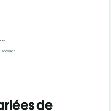
bet
e seconde
rlées de