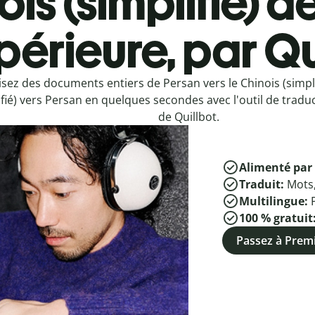
is (simplifié) d
périeure, par Qu
sez des documents entiers de Persan vers le Chinois (simpli
ifié) vers Persan en quelques secondes avec l'outil de tradu
de Quillbot.
Alimenté par 
Traduit:
Mots
Multilingue:
100 % gratuit
Passez à Pre