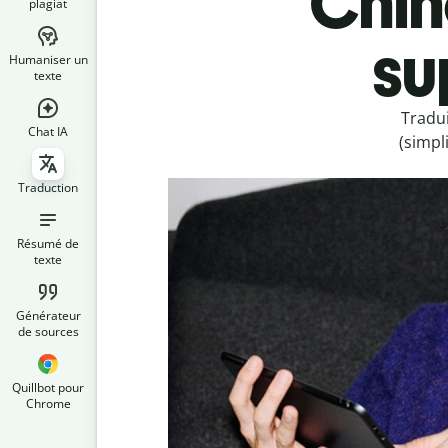
Chino
plagiat
su
Humaniser un
texte
Tradui
Chat IA
(simpl
Traduction
Résumé de
texte
Générateur
de sources
Quillbot pour
Chrome