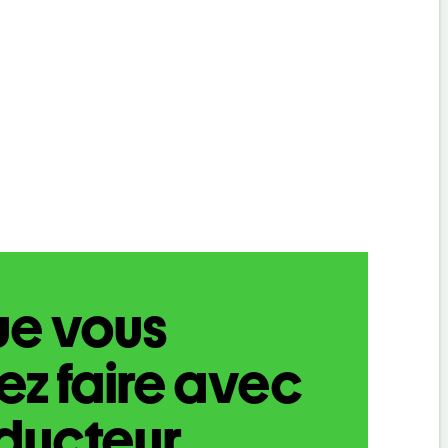
ue vous
z faire avec
aducteur