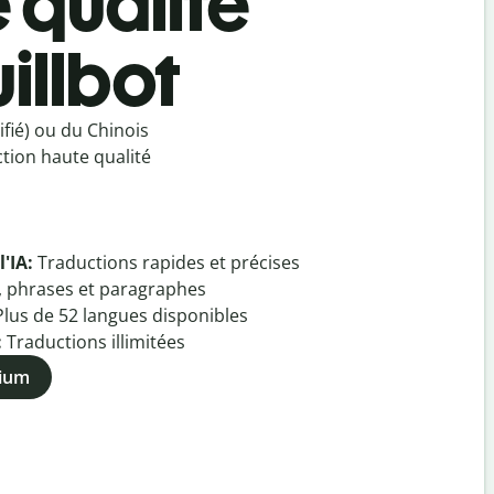
e qualité
illbot
fié) ou du Chinois
ction haute qualité
l'IA:
Traductions rapides et précises
, phrases et paragraphes
Plus de
52
langues disponibles
:
Traductions illimitées
mium