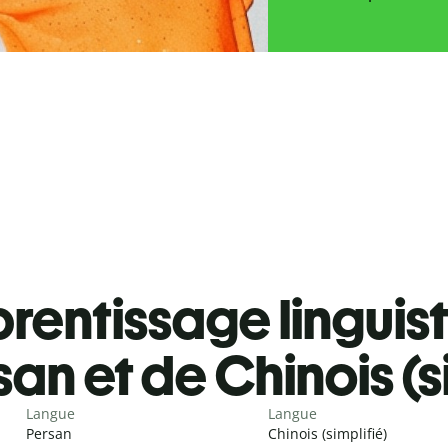
rentissage linguis
an et de Chinois (s
Langue
Langue
Persan
Chinois (simplifié)