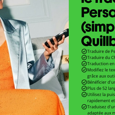
Persa
(simpl
Quill
Traduire de Pe
Traduire du Ch
Traduction en 
Modifiez le te
grâce aux outi
Bénéficier d'u
Plus de 52 lan
Utilisez la pui
rapidement et
Traduisez d'un
adaptée aux m