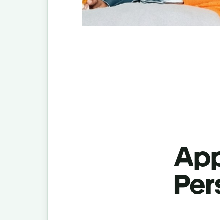
App
Pers