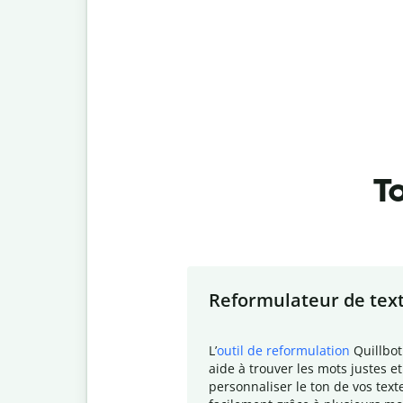
To
Slide 1 of 7
Reformulateur de tex
L
’
outil de reformulation
Quillbot
aide à trouver les mots justes et
personnaliser le ton de vos text