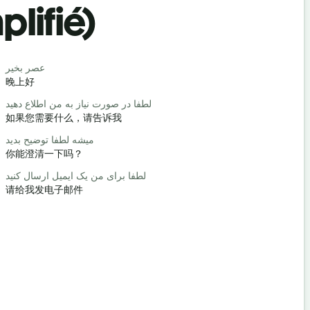
plifié)
Salutat
سلام / سلام
عصر بخیر
晚上好
你好/嗨
چطوری؟
لطفا در صورت نیاز به من اطلاع دهید
如果您需要什么，请告诉我
你好吗？
خوش آمدید
میشه لطفا توضیح بدید
你能澄清一下吗？
不客气
ید / ببخشید
لطفا برای من یک ایمیل ارسال کنید
请给我发电子邮件
对不起/对
هتل کجاست؟
最近的酒店