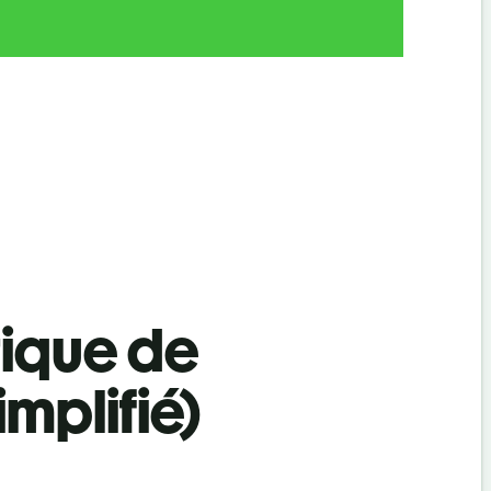
tique de
implifié)