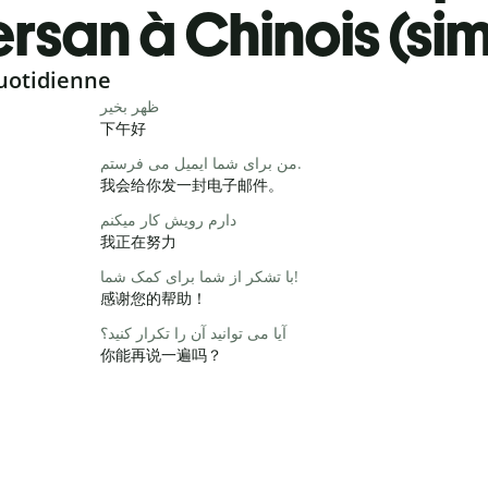
rsan à Chinois (sim
uotidienne
ظهر بخیر
下午好
من برای شما ایمیل می فرستم.
我会给你发一封电子邮件。
دارم رویش کار میکنم
我正在努力
با تشکر از شما برای کمک شما!
感谢您的帮助！
آیا می توانید آن را تکرار کنید؟
你能再说一遍吗？