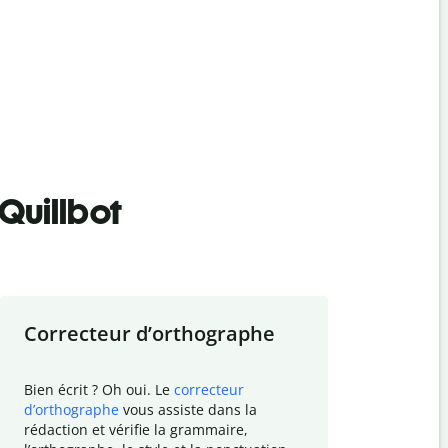
Quillbot
Correcteur d
’
orthographe
Résumer
Bien écrit ? Oh oui. Le
correcteur
Besoin de r
d
’
orthographe
vous assiste dans la
simplifier v
rédaction et vérifie la grammaire,
vos travaux