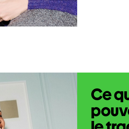
Ce q
pouve
le tr