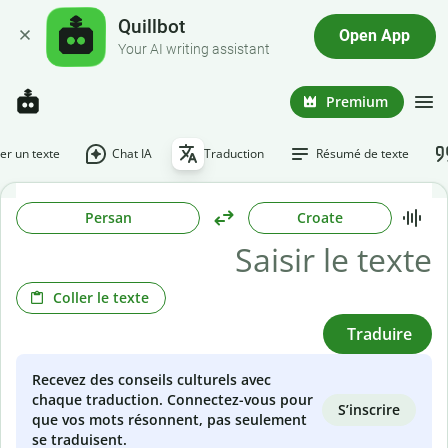
Quillbot
Open App
Your AI writing assistant
Premium
r un texte
Chat IA
Traduction
Résumé de texte
Persan
Croate
Coller le texte
Traduire
Recevez des conseils culturels avec
chaque traduction. Connectez-vous pour
S’inscrire
que vos mots résonnent, pas seulement
se traduisent.