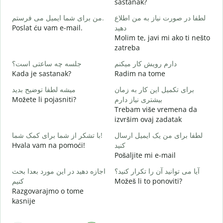
sastanak?
D
لطفا در صورت نیاز به من اطلاع
من برای شما ایمیل می فرستم.
د
Poslat ću vam e-mail.
دهید
Molim te, javi mi ako ti nešto
zatreba
ر
d
دارم رویش کار میکنم
جلسه چه ساعتی است؟
Kada je sastanak?
Radim na tome
ظ
برای تکمیل این کار به زمان
میشه لطفا توضیح بدید
Možete li pojasniti?
بیشتری نیاز دارم
؟
Trebam više vremena da
G
izvršim ovaj zadatak
لطفا برای من یک ایمیل ارسال
با تشکر از شما برای کمک شما!
Hvala vam na pomoći!
کنید
Pošaljite mi e-mail
آیا می توانید آن را تکرار کنید؟
اجازه دهید در این مورد بعدا بحث
کنیم
Možeš li to ponoviti?
Razgovarajmo o tome
kasnije