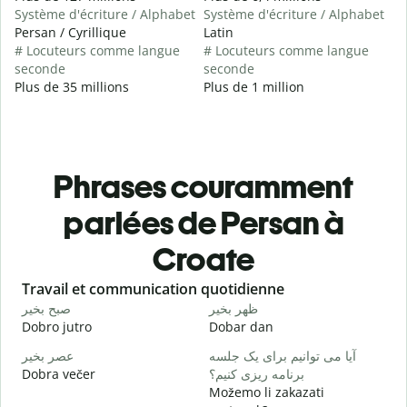
Système d'écriture / Alphabet
Système d'écriture / Alphabet
Persan / Cyrillique
Latin
# Locuteurs comme langue
# Locuteurs comme langue
seconde
seconde
Plus de 35 millions
Plus de 1 million
Phrases couramment
parlées de Persan à
Croate
Slide 1 of 6
Travail et communication quotidienne
S
م
ظهر بخیر
صبح بخیر
Dobro jutro
Dobar dan
B
ت
آیا می توانیم برای یک جلسه
عصر بخیر
Dobra večer
برنامه ریزی کنیم؟
M
Možemo li zakazati
ر