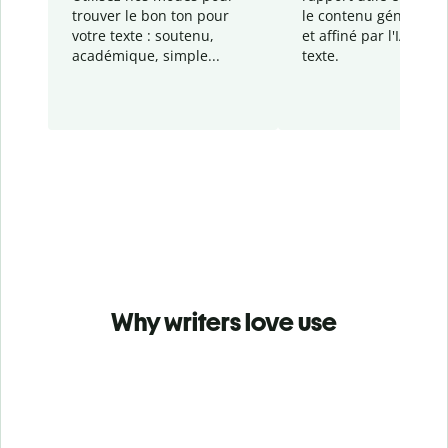
trouver le bon ton pour
le contenu généré
par
votre texte : soutenu,
et affiné par l'IA dans
académique, simple...
texte.
Why writers love use