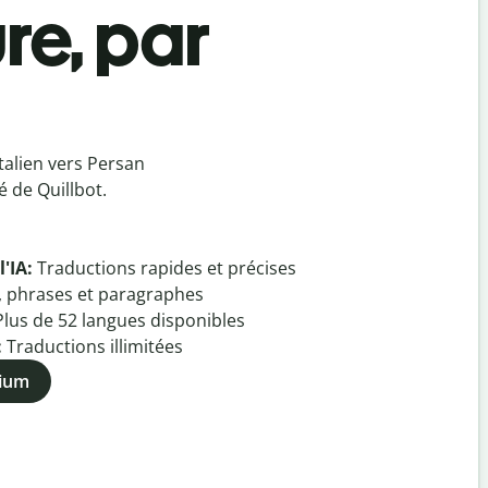
re, par
talien vers Persan
 de Quillbot.
l'IA:
Traductions rapides et précises
, phrases et paragraphes
Plus de
52
langues disponibles
:
Traductions illimitées
mium