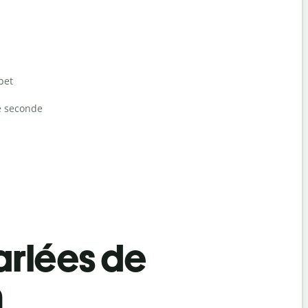
bet
e seconde
rlées de
n