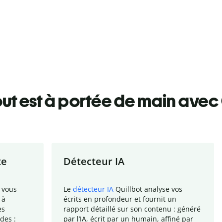
ut est à portée de main avec 
te
Détecteur IA
 vous
Le
détecteur IA
Quillbot analyse vos
 à
écrits en profondeur et fournit un
es
rapport
détaillé sur son contenu : généré
des :
par l
’
IA, écrit par un humain, affiné par