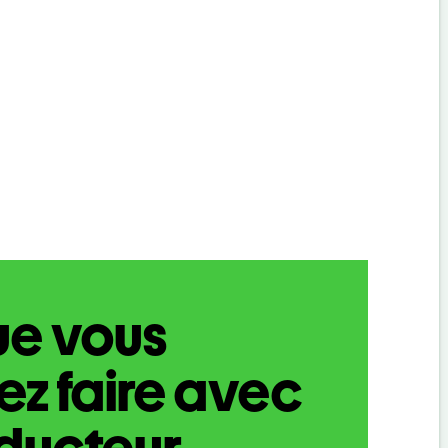
ue vous
z faire avec
aducteur