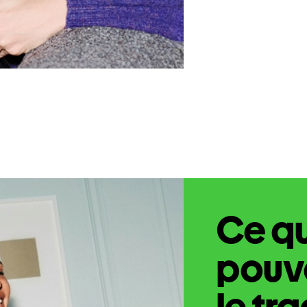
Ce q
pouve
le tr