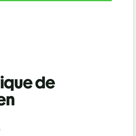
tique de
ien
)