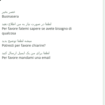
Salutat
سلام / سلام
عصر بخیر
Buonasera
Ciao/Ciao
چطوری؟
لطفا در صورت نیاز به من اطلاع دهید
Per favore fatemi sapere se avete bisogno di
Come stai?
qualcosa
خوش آمدید
میشه لطفا توضیح بدید
Prego
Potresti per favore chiarire?
ید / ببخشید
لطفا برای من یک ایمیل ارسال کنید
Scusatemi
Per favore mandami una email
هتل کجاست؟
Dove si tro