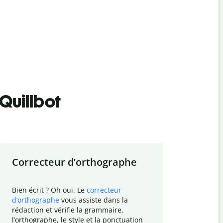
Quillbot
Correcteur d
’
orthographe
Résumer
Bien écrit ? Oh oui. Le
correcteur
Besoin de r
d
’
orthographe
vous assiste dans la
simplifier v
rédaction et vérifie la grammaire,
vos travaux
l
’
orthographe, le style et la ponctuation
résumé de t