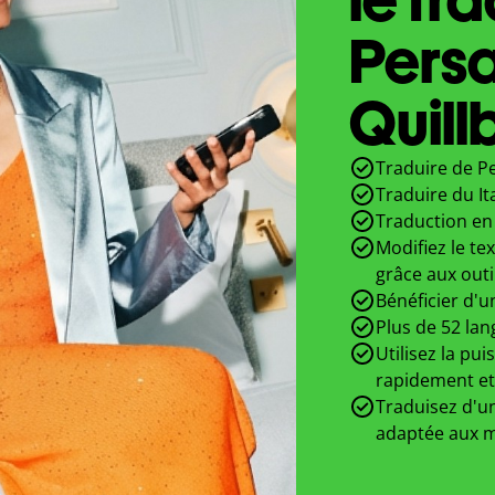
Persa
Quill
Traduire de Pe
Traduire du It
Traduction en 
Modifiez le te
grâce aux outi
Bénéficier d'u
Plus de 52 lan
Utilisez la pui
rapidement et
Traduisez d'un
adaptée aux m