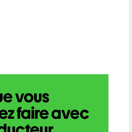
ue vous
z faire avec
aducteur