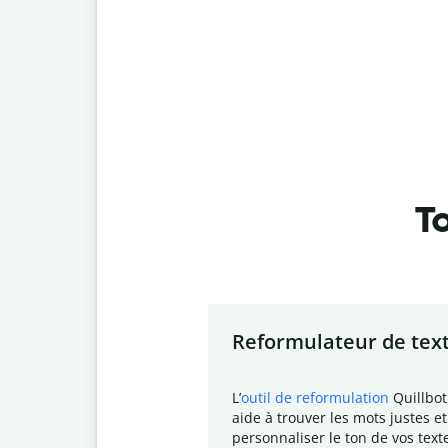
To
Slide 1 of 7
Reformulateur de tex
L
’
outil de reformulation
Quillbot
aide à trouver les mots justes et
personnaliser le ton de vos text