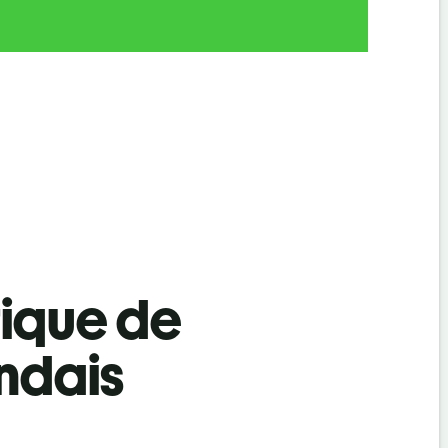
tique de
ndais