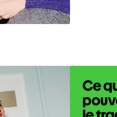
Ce q
pouve
le tr