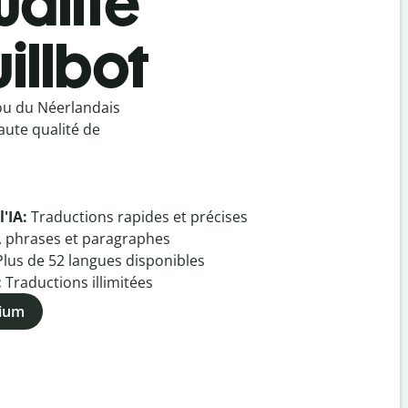
ualité
illbot
ou du Néerlandais
aute qualité de
l'IA:
Traductions rapides et précises
, phrases et paragraphes
Plus de
52
langues disponibles
:
Traductions illimitées
mium