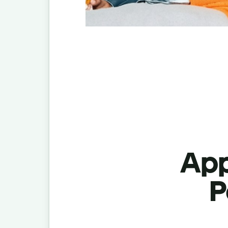
App
P