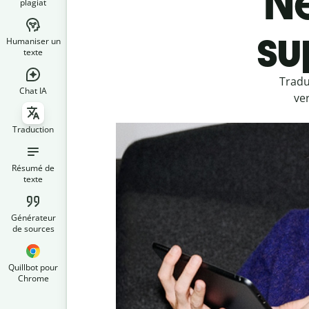
Né
plagiat
su
Humaniser un
texte
Tradu
Chat IA
ve
Traduction
Résumé de
texte
Générateur
de sources
Quillbot pour
Chrome