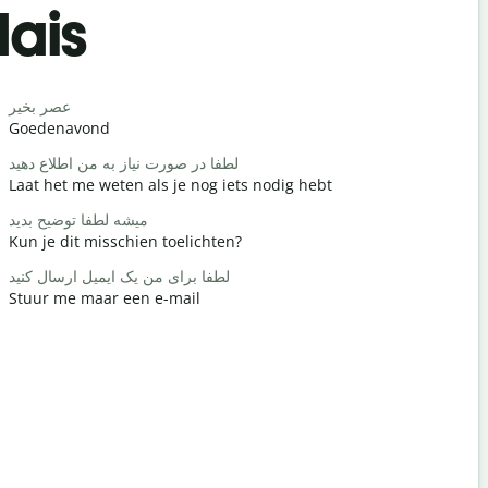
dais
Salutat
سلام / سلام
عصر بخیر
Goedenavond
Hallo / Hoi
چطوری؟
لطفا در صورت نیاز به من اطلاع دهید
Laat het me weten als je nog iets nodig hebt
Hoe is het
خوش آمدید
میشه لطفا توضیح بدید
Kun je dit misschien toelichten?
Graag ged
ید / ببخشید
لطفا برای من یک ایمیل ارسال کنید
Stuur me maar een e-mail
Pardon / S
هتل کجاست؟
Waar is het