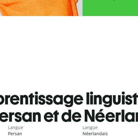
rentissage linguis
ersan et de Néerla
Langue
Langue
Persan
Néerlandais