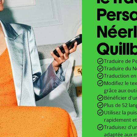
Pers
Néer
Quill
Traduire de Pe
Traduire du N
Traduction en 
Modifiez le te
grâce aux outi
Bénéficier d'u
Plus de 52 lan
Utilisez la pui
rapidement et
Traduisez d'un
adaptée aux m