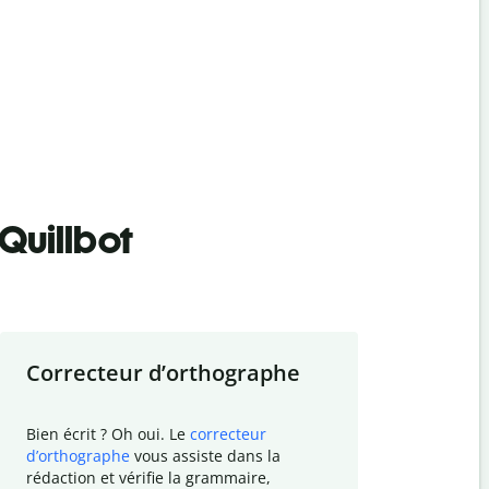
Quillbot
Correcteur d
’
orthographe
Résumer
Bien écrit ? Oh oui. Le
correcteur
Besoin de r
d
’
orthographe
vous assiste dans la
simplifier v
rédaction et vérifie la grammaire,
vos travaux