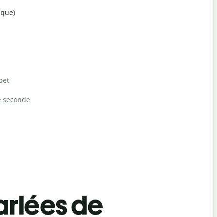
ique)
bet
e seconde
rlées de