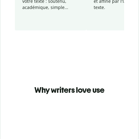
votre texte : soutenu,
et affiné par l'IA dans
académique, simple...
texte.
Why writers love use