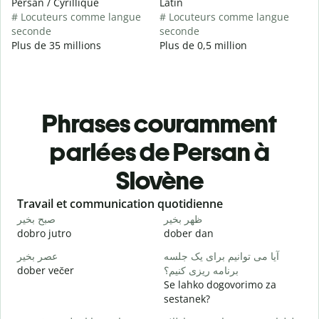
Persan / Cyrillique
Latin
# Locuteurs comme langue
# Locuteurs comme langue
seconde
seconde
Plus de 35 millions
Plus de 0,5 million
Phrases couramment
parlées de Persan à
Slovène
Slide 1 of 6
Travail et communication quotidienne
S
م
ظهر بخیر
صبح بخیر
dobro jutro
dober dan
Ž
ت
آیا می توانیم برای یک جلسه
عصر بخیر
dober večer
برنامه ریزی کنیم؟
m
Se lahko dogovorimo za
ر
sestanek?
D