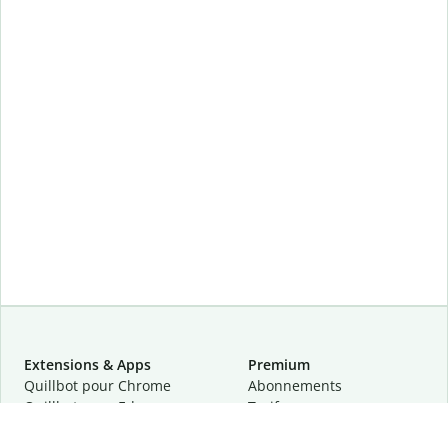
Extensions & Apps
Premium
Quillbot pour Chrome
Abonnements
Quillbot pour Edge
Tarifs
Quillbot pour Safari
Pour les entreprises