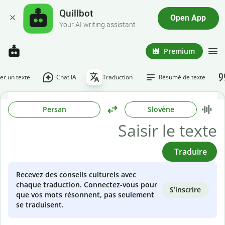
Quillbot
Open App
Your AI writing assistant
Premium
r un texte
Chat IA
Traduction
Résumé de texte
Persan
Slovène
Traduire
Recevez des conseils culturels avec
chaque traduction. Connectez-vous pour
S’inscrire
que vos mots résonnent, pas seulement
se traduisent.