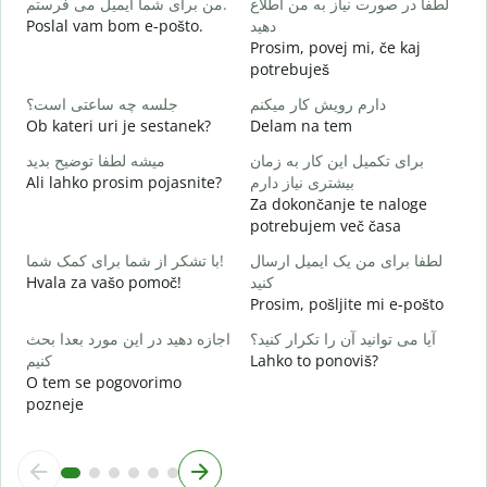
لطفا در صورت نیاز به من اطلاع
من برای شما ایمیل می فرستم.
د
Poslal vam bom e-pošto.
دهید
V
Prosim, povej mi, če kaj
potrebuješ
ر
d
دارم رویش کار میکنم
جلسه چه ساعتی است؟
Ob kateri uri je sestanek?
Delam na tem
ظ
A
برای تکمیل این کار به زمان
میشه لطفا توضیح بدید
Ali lahko prosim pojasnite?
بیشتری نیاز دارم
؟
Za dokončanje te naloge
K
potrebujem več časa
لطفا برای من یک ایمیل ارسال
با تشکر از شما برای کمک شما!
Hvala za vašo pomoč!
کنید
Prosim, pošljite mi e-pošto
آیا می توانید آن را تکرار کنید؟
اجازه دهید در این مورد بعدا بحث
کنیم
Lahko to ponoviš?
O tem se pogovorimo
pozneje