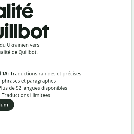
lité
illbot
du Ukrainien vers
lité de Quillbot.
l'IA:
Traductions rapides et précises
, phrases et paragraphes
Plus de
52
langues disponibles
:
Traductions illimitées
mium