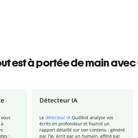
ut est à portée de main avec 
te
Détecteur IA
 vous
Le
détecteur IA
Quillbot analyse vos
 à
écrits en profondeur et fournit un
es
rapport
détaillé sur son contenu : généré
des :
par l
’
IA, écrit par un humain, affiné par