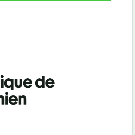
tique de
nien