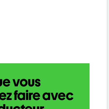
ue vous
z faire avec
aducteur