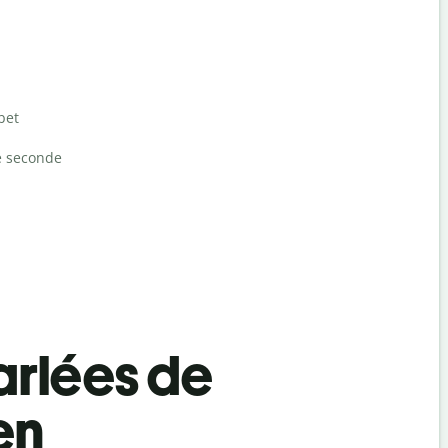
bet
e seconde
rlées de
en