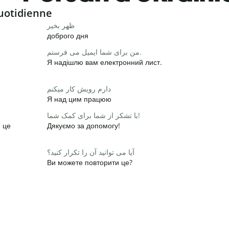
uotidienne
ظهر بخیر
доброго дня
من برای شما ایمیل می فرستم.
Я надішлю вам електронний лист.
دارم رویش کار میکنم
Я над цим працюю
با تشکر از شما برای کمک شما!
и це
Дякуємо за допомогу!
آیا می توانید آن را تکرار کنید؟
Ви можете повторити це?