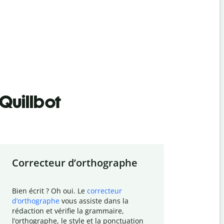
Quillbot
Correcteur d
’
orthographe
Résumer
Bien écrit ? Oh oui. Le
correcteur
Besoin de r
d
’
orthographe
vous assiste dans la
simplifier v
rédaction et vérifie la grammaire,
vos travaux
l
’
orthographe, le style et la ponctuation
résumé de t