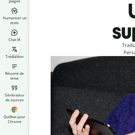
plagiat
Humaniser un
su
texte
Chat IA
Tradu
Persa
Traduction
Résumé de
texte
Générateur
de sources
Quillbot pour
Chrome