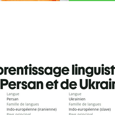
rentissage linguis
Persan et de Ukrai
Langue
Langue
Persan
Ukrainien
Famille de langues
Famille de langues
Indo-européenne (iranienne)
Indo-européenne (slave)
Pays principal
Pays principal