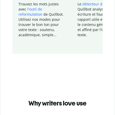
Trouvez les mots justes
Le
détecteur d'IA
de
avec
l'outil de
Quillbot analyse votr
reformulation
de Quillbot.
écriture et fournit un
Utilisez nos modes pour
rapport
utile et détail
trouver le bon ton pour
le contenu généré
par
votre texte : soutenu,
et affiné par l'IA dans
académique, simple...
texte.
Why writers love use