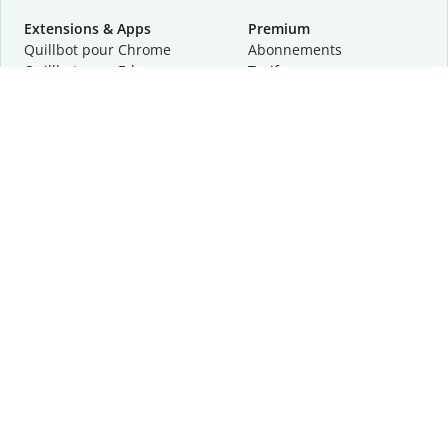
Extensions & Apps
Premium
Quillbot pour Chrome
Abonnements
Quillbot pour Edge
Tarifs
Quillbot pour Safari
Pour les entreprises
Quillbot pour Android
Affiliation
Quillbot
pour
iOS
Demander une démo
Quillbot pour Windows
Quillbot pour macOS
Quillbot pour Word
Outils
Entreprise
Outils de rédaction
À propos
Correction linguistique
Confidentialité
Citation et originalité
Carrière
Outils d'IA
Centre d'aide
Outils PDF
Contactez-nous
Outils d'image
Ressources
Autres outils
Outils PDF
Qui sommes-nous ?