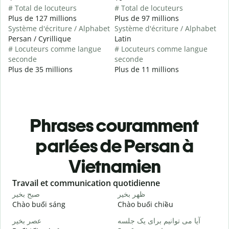
# Total de locuteurs
# Total de locuteurs
Plus de 127 millions
Plus de 97 millions
Système d'écriture / Alphabet
Système d'écriture / Alphabet
Persan / Cyrillique
Latin
# Locuteurs comme langue
# Locuteurs comme langue
seconde
seconde
Plus de 35 millions
Plus de 11 millions
Phrases couramment
parlées de Persan à
Vietnamien
Slide 1 of 6
Travail et communication quotidienne
S
م
ظهر بخیر
صبح بخیر
Chào buổi sáng
Chào buổi chiều
X
ت
آیا می توانیم برای یک جلسه
عصر بخیر