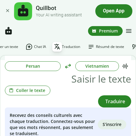
Quillbot
Open App
Your AI writing assistant
Premium
r un texte
Chat IA
Traduction
Résumé de texte
Persan
Vietnamien
Coller le texte
Traduire
Recevez des conseils culturels avec
chaque traduction. Connectez-vous pour
S’inscrire
que vos mots résonnent, pas seulement
se traduisent.