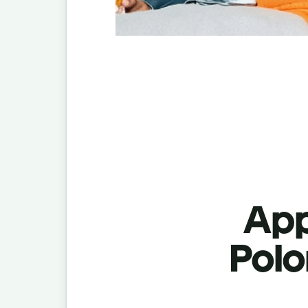
App
Polon