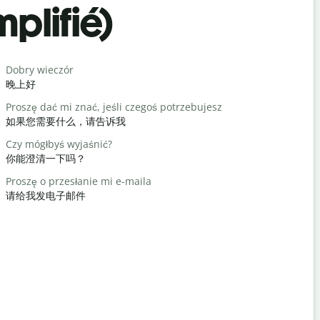
plifié)
Salutat
Dobry wieczór
Cześć / Cz
晚上好
你好/嗨
Proszę dać mi znać, jeśli czegoś potrzebujesz
Jak się ma
如果您需要什么，请告诉我
你好吗？
Czy mógłbyś wyjaśnić?
Nie ma za 
你能澄清一下吗？
不客气
Proszę o przesłanie mi e-maila
Przeprasz
请给我发电子邮件
对不起/对
Gdzie jest 
最近的酒店