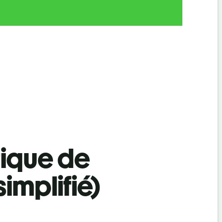
tique de
implifié)