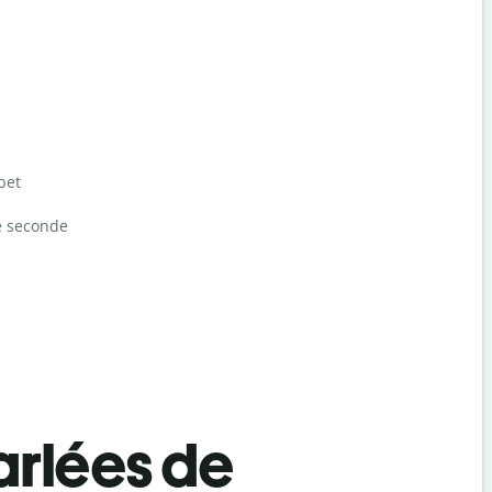
bet
e seconde
rlées de