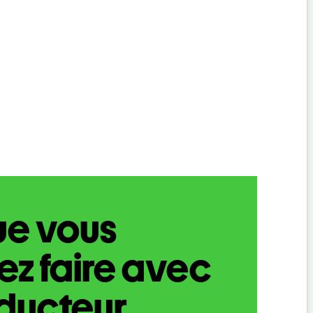
ue vous
z faire avec
aducteur