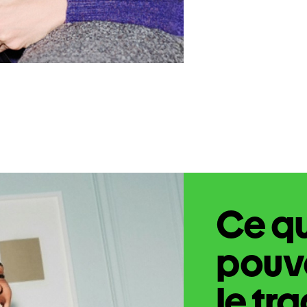
Ce q
pouve
le tr