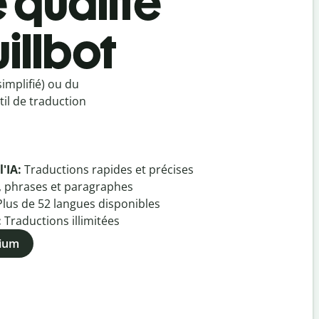
e qualité
illbot
implifié) ou du
til de traduction
l'IA:
Traductions rapides et précises
, phrases et paragraphes
Plus de
52
langues disponibles
:
Traductions illimitées
mium