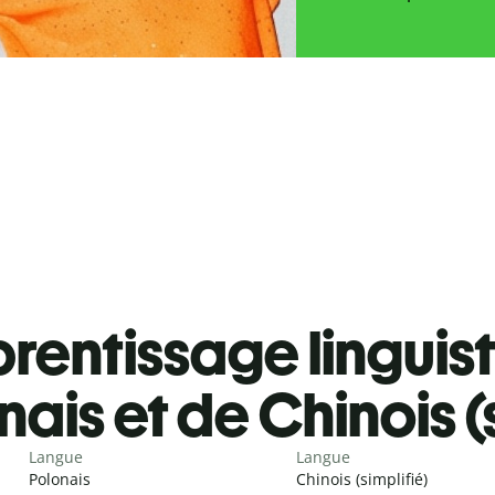
rentissage linguis
ais et de Chinois (s
Langue
Langue
Polonais
Chinois (simplifié)