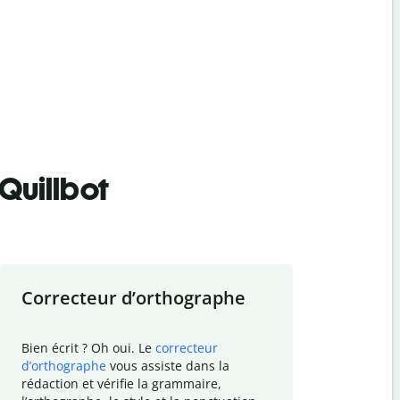
Quillbot
Correcteur d
’
orthographe
Résumer
Bien écrit ? Oh oui. Le
correcteur
Besoin de r
d
’
orthographe
vous assiste dans la
simplifier v
rédaction et vérifie la grammaire,
vos travaux