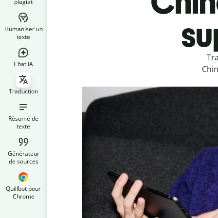
Chino
plagiat
su
Humaniser un
texte
Tra
Chat IA
Chin
Traduction
Résumé de
texte
Générateur
de sources
Quillbot pour
Chrome