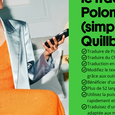
Polon
(simpl
Quill
Traduire de Po
Traduire du Ch
Traduction en 
Modifiez le te
grâce aux outi
Bénéficier d'u
Plus de 52 lan
Utilisez la pui
rapidement et
Traduisez d'un
adaptée aux m