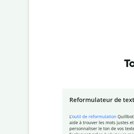
To
Slide 1 of 7
Reformulateur de tex
L
’
outil de reformulation
Quillbot
aide à trouver les mots justes et
personnaliser le ton de vos text