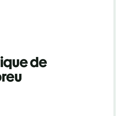
tique de
breu