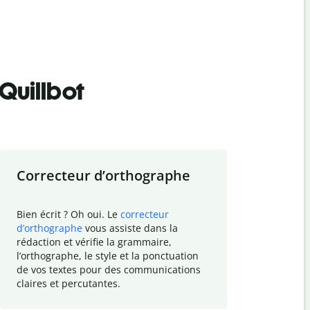
Quillbot
Correcteur d
’
orthographe
Résumer
Bien écrit ? Oh oui. Le
correcteur
Besoin de r
d
’
orthographe
vous assiste dans la
simplifier v
rédaction et vérifie la grammaire,
vos travaux
l
’
orthographe, le style et la ponctuation
résumé de t
de vos textes pour des communications
tâche et vo
claires et percutantes.
claire des 
communicat