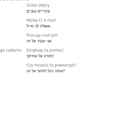
Dzień dobry
צהריים טובים
Wyślę Ci e-mail.
אשלח לך מייל.
Pracuję nad tym
אני עובד על זה
ego zadania
Dziękuję za pomoc!
תודה על עזרתך!
Czy możesz to powtórzyć?
אתה יכול לחזור על זה?