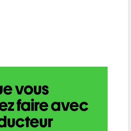
ue vous
z faire avec
aducteur