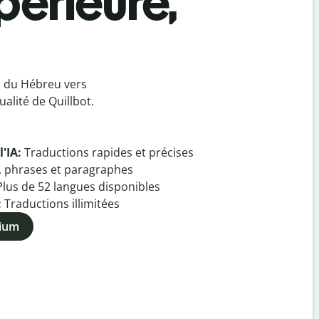
périeure,
u du Hébreu vers
alité de Quillbot.
l'IA:
Traductions rapides et précises
, phrases et paragraphes
Plus de
52
langues disponibles
:
Traductions illimitées
mium