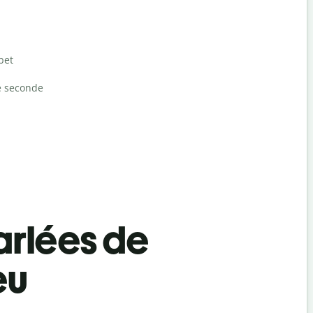
bet
e seconde
rlées de
eu
Salutat