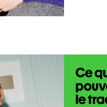
Ce q
pouve
le tr