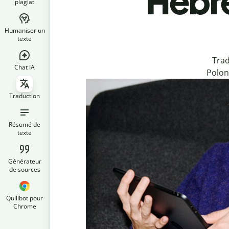
Hébre
plagiat
Humaniser un
texte
Trad
Chat IA
Polon
Traduction
Résumé de
texte
Générateur
de sources
Quillbot pour
Chrome