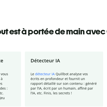
ut est à portée de main avec 
te
Détecteur IA
 vous
Le
détecteur IA
Quillbot analyse vos
 à
écrits en profondeur et fournit un
es
rapport
détaillé sur son contenu : généré
des :
par l
’
IA, écrit par un humain, affiné par
tc.
l
’
IA, etc. Finis, les secrets !
jeu