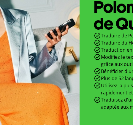
Polo
de Qu
Traduire de P
Traduire du H
Traduction en 
Modifiez le te
grâce aux outi
Bénéficier d'u
Plus de 52 lan
Utilisez la pui
rapidement et
Traduisez d'un
adaptée aux m