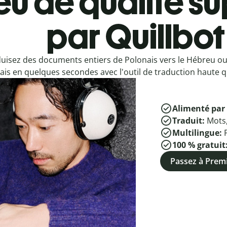
u de qualité su
par Quillbot
uisez des documents entiers de Polonais vers le Hébreu o
ais en quelques secondes avec l'outil de traduction haute qu
Alimenté par 
Traduit:
Mots
Multilingue:
100 % gratuit
Passez à Pre