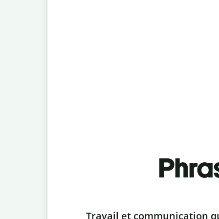
Phra
Slide 1 of 6
Travail et communication q