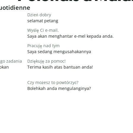
uotidienne
Dzień dobry
selamat petang
Wyślę Ci e-mail.
Saya akan menghantar e-mel kepada anda.
Pracuję nad tym
Saya sedang mengusahakannya
ego zadania
Dziękuję za pomoc!
apkan
Terima kasih atas bantuan anda!
Czy możesz to powtórzyć?
Bolehkah anda mengulanginya?