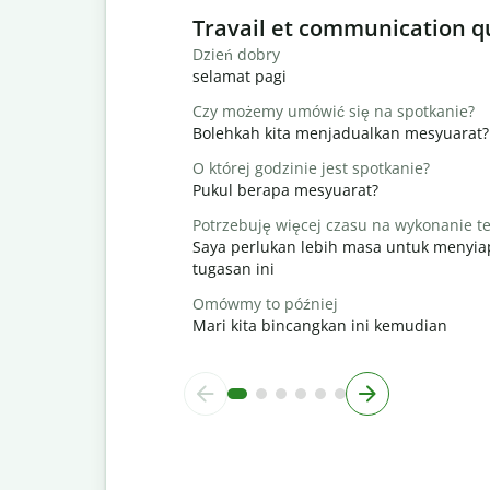
Slide 1 of 6
Travail et communication q
Dzień dobry
selamat pagi
Czy możemy umówić się na spotkanie?
Bolehkah kita menjadualkan mesyuarat?
O której godzinie jest spotkanie?
Pukul berapa mesyuarat?
Potrzebuję więcej czasu na wykonanie t
Saya perlukan lebih masa untuk menyi
tugasan ini
Omówmy to później
Mari kita bincangkan ini kemudian