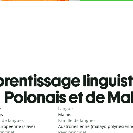
rentissage linguis
Polonais et de Ma
e
Langue
is
Malais
e de langues
Famille de langues
uropéenne (slave)
Austronésienne (malayo-polynésienn
rincipal
Pays principal