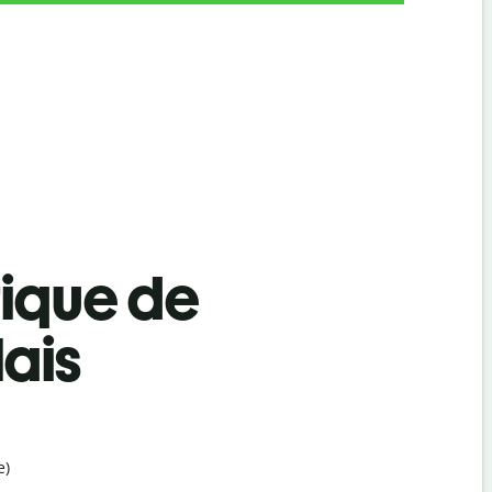
tique de
lais
e)