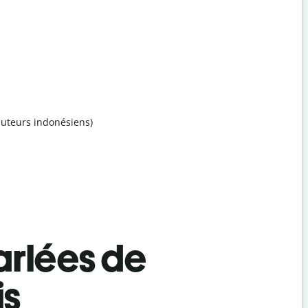
ocuteurs indonésiens)
rlées de
is