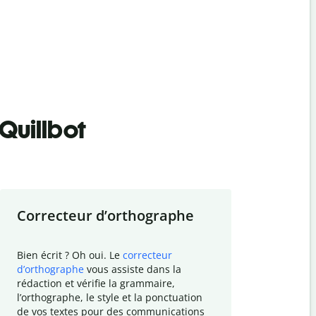
Quillbot
Correcteur d
’
orthographe
Résumer
Bien écrit ? Oh oui. Le
correcteur
Besoin de r
d
’
orthographe
vous assiste dans la
simplifier v
rédaction et vérifie la grammaire,
vos travaux
l
’
orthographe, le style et la ponctuation
résumé de t
de vos textes pour des communications
tâche et vo