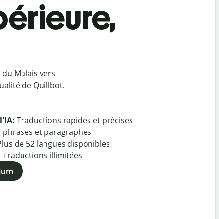
périeure,
 du Malais vers
alité de Quillbot.
l'IA:
Traductions rapides et précises
, phrases et paragraphes
Plus de
52
langues disponibles
:
Traductions illimitées
mium