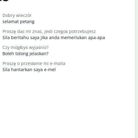
Salutat
Dobry wieczór
Cześć / Cz
selamat petang
Hello / Hai
Proszę dać mi znać, jeśli czegoś potrzebujesz
Jak się ma
Sila beritahu saya jika anda memerlukan apa-apa
apa khaba
Czy mógłbyś wyjaśnić?
Nie ma za 
Boleh tolong jelaskan?
Anda dial
Proszę o przesłanie mi e-maila
Przeprasz
Sila hantarkan saya e-mel
Maafkan s
Gdzie jest 
Di manakah