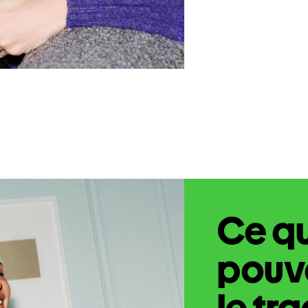
Ce q
pouve
le tr