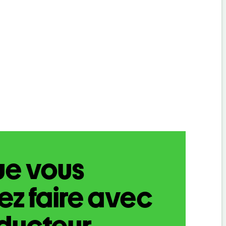
ue vous
z faire avec
aducteur