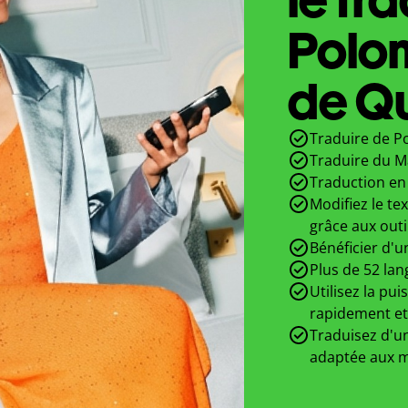
Polon
de Qu
Traduire de Po
Traduire du Ma
Traduction en 
Modifiez le te
grâce aux outi
Bénéficier d'u
Plus de 52 lan
Utilisez la pui
rapidement et
Traduisez d'un
adaptée aux m