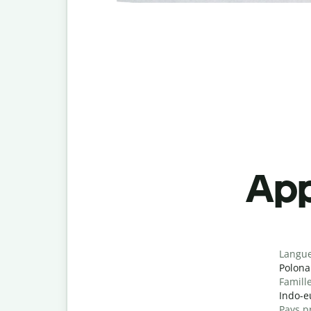
App
Langu
Polona
Famill
Indo-e
Pays p