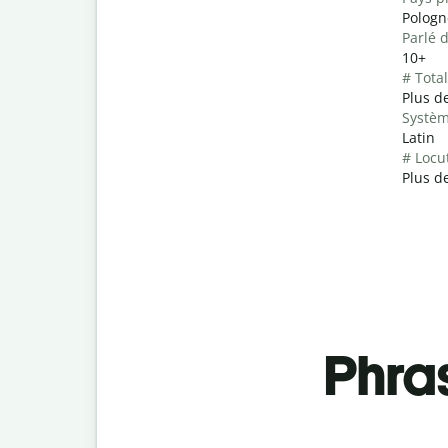
Pologn
Parlé 
10+
# Tota
Plus de
Systèm
Latin
# Locu
Plus de
Phra