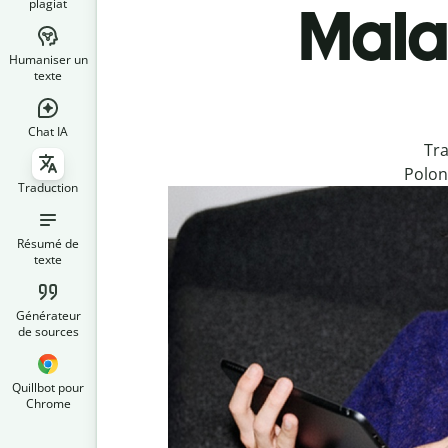
plagiat
Malai
Humaniser un
texte
Chat IA
Tra
Polon
Traduction
Résumé de
texte
Générateur
de sources
Quillbot pour
Chrome