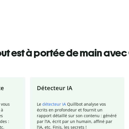
ut est à portée de main avec 
te
Détecteur IA
 vous
Le
détecteur IA
Quillbot analyse vos
 à
écrits en profondeur et fournit un
es
rapport
détaillé sur son contenu : généré
des :
par l
’
IA, écrit par un humain, affiné par
tc.
l
’
IA, etc. Finis, les secrets !