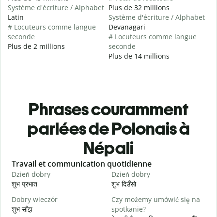
Système d'écriture / Alphabet
Plus de 32 millions
Latin
Système d'écriture / Alphabet
# Locuteurs comme langue
Devanagari
seconde
# Locuteurs comme langue
Plus de 2 millions
seconde
Plus de 14 millions
Phrases couramment
parlées de Polonais à
Népali
Slide 1 of 6
Travail et communication quotidienne
S
Dzień dobry
Dzień dobry
C
शुभ प्रभात
शुभ दिउँसो
न
Dobry wieczór
Czy możemy umówić się na
N
शुभ साँझ
spotkanie?
म