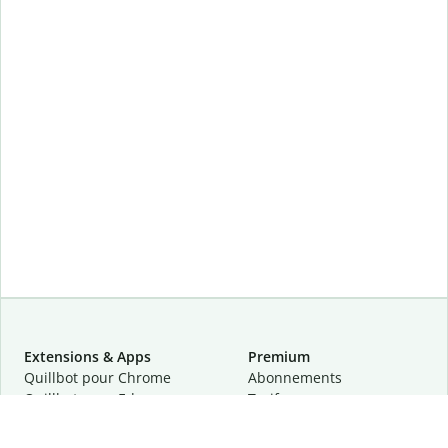
Extensions & Apps
Premium
Quillbot pour Chrome
Abonnements
Quillbot pour Edge
Tarifs
Quillbot pour Safari
Pour les entreprises
Quillbot pour Android
Affiliation