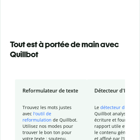
Tout est à portée de main avec
Quillbot
Reformulateur de texte
Détecteur d'IA
Trouvez les mots justes
Le
détecteur d'IA
de
avec
l'outil de
Quillbot analyse votr
reformulation
de Quillbot.
écriture et fournit un
Utilisez nos modes pour
rapport
utile et détail
trouver le bon ton pour
le contenu généré
par
votre texte : soutenu,
et affiné par l'IA dans