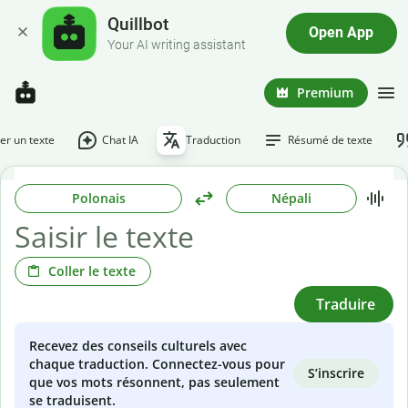
Quillbot
Open App
Your AI writing assistant
Premium
r un texte
Chat IA
Traduction
Résumé de texte
Polonais
Népali
Coller le texte
Traduire
Recevez des conseils culturels avec
chaque traduction. Connectez-vous pour
S’inscrire
que vos mots résonnent, pas seulement
se traduisent.