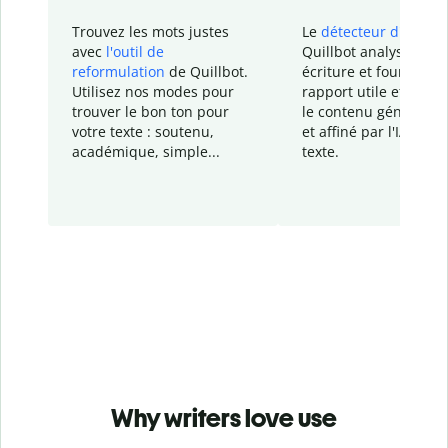
Trouvez les mots justes
Le
détecteur d'IA
de
avec
l'outil de
Quillbot analyse votr
reformulation
de Quillbot.
écriture et fournit un
Utilisez nos modes pour
rapport
utile et détail
trouver le bon ton pour
le contenu généré
par
votre texte : soutenu,
et affiné par l'IA dans
académique, simple...
texte.
Why writers love use