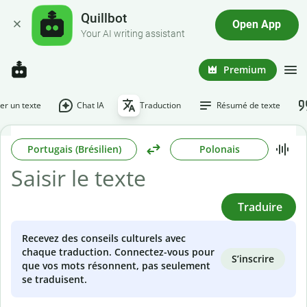
Quillbot
Open App
Your AI writing assistant
Premium
r un texte
Chat IA
Traduction
Résumé de texte
Portugais (Brésilien)
Polonais
Traduire
Recevez des conseils culturels avec
chaque traduction. Connectez-vous pour
S’inscrire
que vos mots résonnent, pas seulement
se traduisent.