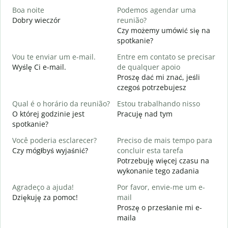
Boa noite
Podemos agendar uma
Dobry wieczór
reunião?
N
Czy możemy umówić się na
B
spotkanie?
D
Vou te enviar um e-mail.
Entre em contato se precisar
D
Wyślę Ci e-mail.
de qualquer apoio
N
Proszę dać mi znać, jeśli
czegoś potrzebujesz
S
T
Qual é o horário da reunião?
Estou trabalhando nisso
O której godzinie jest
Pracuję nad tym
A
spotkanie?
D
Você poderia esclarecer?
Preciso de mais tempo para
O
Czy mógłbyś wyjaśnić?
concluir esta tarefa
p
Potrzebuję więcej czasu na
G
wykonanie tego zadania
Agradeço a ajuda!
Por favor, envie-me um e-
Dziękuję za pomoc!
mail
Proszę o przesłanie mi e-
maila