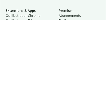
Extensions & Apps
Premium
Quillbot pour Chrome
Abonnements
Quillbot pour Edge
Tarifs
Quillbot pour Safari
Pour les entreprises
Quillbot pour Android
Affiliation
Quillbot
pour
iOS
Demander une démo
Quillbot pour Windows
Quillbot pour macOS
Quillbot pour Word
Outils
Entreprise
Outils de rédaction
À propos
Correction linguistique
Confidentialité
Citation et originalité
Carrière
Outils d'IA
Centre d'aide
Outils PDF
Contactez-nous
Outils d'image
Ressources
Autres outils
Outils PDF
Qui sommes-nous ?