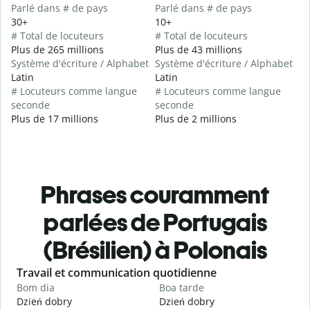
Parlé dans # de pays
Parlé dans # de pays
30+
10+
# Total de locuteurs
# Total de locuteurs
Plus de 265 millions
Plus de 43 millions
Système d'écriture / Alphabet
Système d'écriture / Alphabet
Latin
Latin
# Locuteurs comme langue
# Locuteurs comme langue
seconde
seconde
Plus de 17 millions
Plus de 2 millions
Phrases couramment
parlées de Portugais
(Brésilien) à Polonais
Slide 1 of 6
Travail et communication quotidienne
S
Bom dia
Boa tarde
O
Dzień dobry
Dzień dobry
C