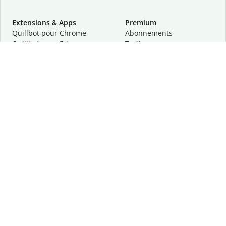
Extensions & Apps
Premium
Quillbot pour Chrome
Abonnements
Quillbot pour Edge
Tarifs
Quillbot pour Safari
Pour les entreprises
Quillbot pour Android
Affiliation
Quillbot
pour
iOS
Demander une démo
Quillbot pour Windows
Quillbot pour macOS
Quillbot pour Word
Outils
Entreprise
Outils de rédaction
À propos
Correction linguistique
Confidentialité
Citation et originalité
Carrière
Outils d'IA
Centre d'aide
Outils PDF
Contactez-nous
Outils d'image
Ressources
Autres outils
Outils PDF
Qui sommes-nous ?