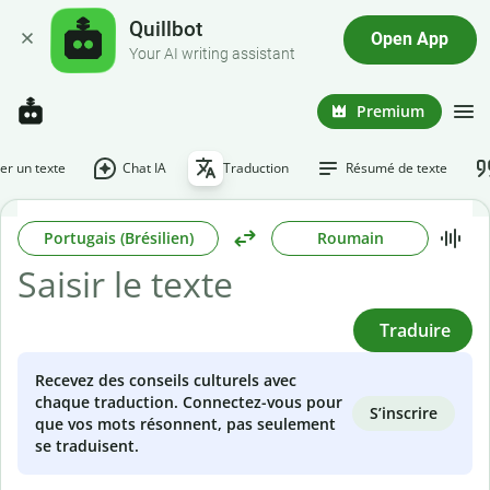
Quillbot
Open App
Your AI writing assistant
Premium
r un texte
Chat IA
Traduction
Résumé de texte
Portugais (Brésilien)
Roumain
Traduire
Recevez des conseils culturels avec
chaque traduction. Connectez-vous pour
S’inscrire
que vos mots résonnent, pas seulement
se traduisent.