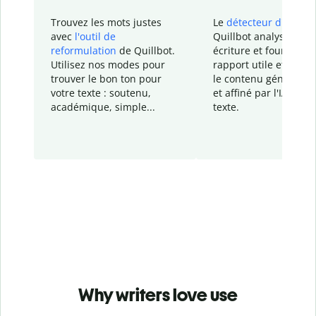
Trouvez les mots justes
Le
détecteur d'IA
de
avec
l'outil de
Quillbot analyse votr
reformulation
de Quillbot.
écriture et fournit un
Utilisez nos modes pour
rapport
utile et détail
trouver le bon ton pour
le contenu généré
par
votre texte : soutenu,
et affiné par l'IA dans
académique, simple...
texte.
Why writers love use