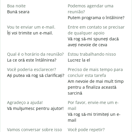
Boa noite
Podemos agendar uma
Bună seara
reunião?
N
Putem programa o întâlnire?
B
Vou te enviar um e-mail.
Entre em contato se precisar
B
Îți voi trimite un e-mail.
de qualquer apoio
s
Vă rog să-mi spuneți dacă
D
aveți nevoie de ceva
C
Qual é o horário da reunião?
Estou trabalhando nisso
S
La ce oră este întâlnirea?
Lucrez la el
Você poderia esclarecer?
Preciso de mais tempo para
A
Ați putea vă rog să clarificați?
concluir esta tarefa
L
Am nevoie de mai mult timp
pentru a finaliza această
O
sarcină
p
U
Agradeço a ajuda!
Por favor, envie-me um e-
h
Vă mulţumesc pentru ajutor!
mail
Vă rog să-mi trimiteți un e-
mail
Vamos conversar sobre isso
Você pode repetir?