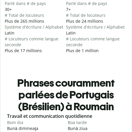
Parlé dans # de pays
Parlé dans # de pays
30+
7+
# Total de locuteurs
# Total de locuteurs
Plus de 265 millions
Plus de 24 millions
Système d'écriture / Alphabet
Système d'écriture / Alphabet
Latin
Latin
# Locuteurs comme langue
# Locuteurs comme langue
seconde
seconde
Plus de 17 millions
Plus de 1 million
Phrases couramment
parlées de Portugais
(Brésilien) à Roumain
Slide 1 of 6
Travail et communication quotidienne
S
Bom dia
Boa tarde
O
Bună dimineaţa
Bună ziua
S