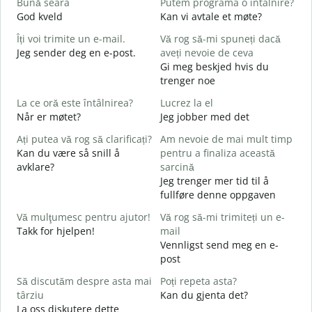
Bună seara
Putem programa o întâlnire?
N
God kveld
Kan vi avtale et møte?
J
Îți voi trimite un e-mail.
Vă rog să-mi spuneți dacă
B
Jeg sender deg en e-post.
aveți nevoie de ceva
s
Gi meg beskjed hvis du
G
trenger noe
C
La ce oră este întâlnirea?
Lucrez la el
D
Når er møtet?
Jeg jobber med det
Ați putea vă rog să clarificați?
Am nevoie de mai mult timp
J
Kan du være så snill å
pentru a finaliza această
L
avklare?
sarcină
A
Jeg trenger mer tid til å
fullføre denne oppgaven
U
h
Vă mulţumesc pentru ajutor!
Vă rog să-mi trimiteți un e-
H
Takk for hjelpen!
mail
h
Vennligst send meg en e-
post
Să discutăm despre asta mai
Poți repeta asta?
târziu
Kan du gjenta det?
La oss diskutere dette