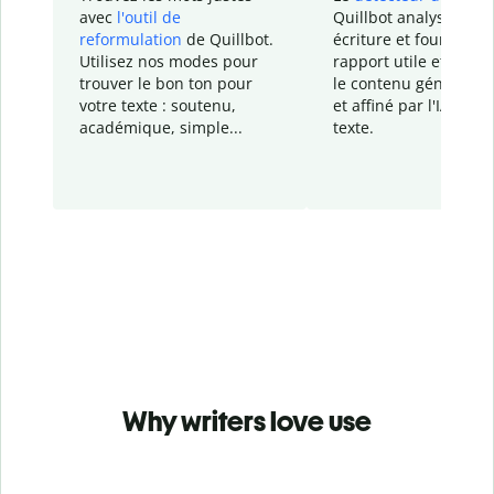
avec
l'outil de
Quillbot analyse votr
reformulation
de Quillbot.
écriture et fournit un
Utilisez nos modes pour
rapport
utile et détail
trouver le bon ton pour
le contenu généré
par
votre texte : soutenu,
et affiné par l'IA dans
académique, simple...
texte.
Why writers love use