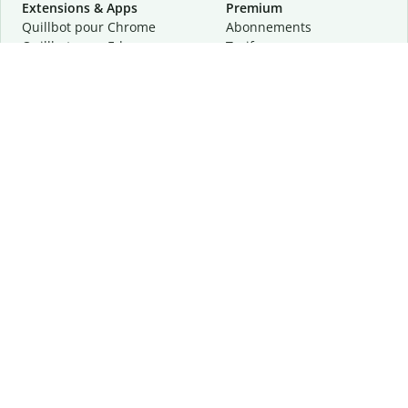
Extensions & Apps
Premium
Quillbot pour Chrome
Abonnements
Quillbot pour Edge
Tarifs
Quillbot pour Safari
Pour les entreprises
Quillbot pour Android
Affiliation
Quillbot
pour
iOS
Demander une démo
Quillbot pour Windows
Quillbot pour macOS
Quillbot pour Word
Outils
Entreprise
Outils de rédaction
À propos
Correction linguistique
Confidentialité
Citation et originalité
Carrière
Outils d'IA
Centre d'aide
Outils PDF
Contactez-nous
Outils d'image
Ressources
Autres outils
Outils PDF
Qui sommes-nous ?