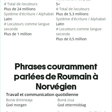
# Total de locuteurs
5+
Plus de 24 millions
# Total de locuteurs
Système d'écriture / Alphabet
Plus de 5,3 millions
Latin
Système d'écriture / Alphabet
# Locuteurs comme langue
Latin
seconde
# Locuteurs comme langue
Plus de 1 million
seconde
Plus de 0,5 million
Phrases couramment
parlées de Roumain à
Norvégien
Slide 1 of 6
Travail et communication quotidienne
S
Bună dimineaţa
Bună ziua
S
God morgen
God ettermiddag
H