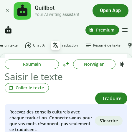
Quillbot
Open App
Your AI writing assistant
Premium
r un texte
Chat IA
Traduction
Résumé de texte
Roumain
Norvégien
Coller le texte
Traduire
Recevez des conseils culturels avec
chaque traduction. Connectez-vous pour
S’inscrire
que vos mots résonnent, pas seulement
se traduisent.