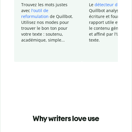
Trouvez les mots justes
Le
détecteur d'IA
de
avec
l'outil de
Quillbot analyse votr
reformulation
de Quillbot.
écriture et fournit un
Utilisez nos modes pour
rapport
utile et détail
trouver le bon ton pour
le contenu généré
par
votre texte : soutenu,
et affiné par l'IA dans
académique, simple...
texte.
Why writers love use