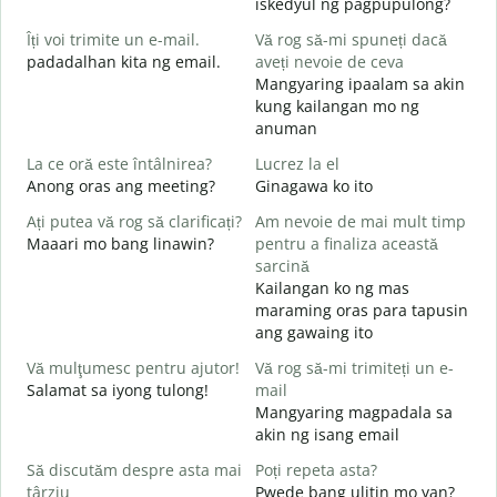
iskedyul ng pagpupulong?
B
Îți voi trimite un e-mail.
Vă rog să-mi spuneți dacă
s
padadalhan kita ng email.
aveți nevoie de ceva
Mangyaring ipaalam sa akin
kung kailangan mo ng
C
anuman
B
La ce oră este întâlnirea?
Lucrez la el
Anong oras ang meeting?
Ginagawa ko ito
O
Ați putea vă rog să clarificați?
Am nevoie de mai mult timp
L
Maaari mo bang linawin?
pentru a finaliza această
sarcină
Kailangan ko ng mas
U
maraming oras para tapusin
h
ang gawaing ito
S
h
Vă mulţumesc pentru ajutor!
Vă rog să-mi trimiteți un e-
Salamat sa iyong tulong!
mail
Mangyaring magpadala sa
akin ng isang email
Să discutăm despre asta mai
Poți repeta asta?
târziu
Pwede bang ulitin mo yan?