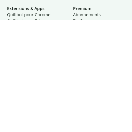
Extensions & Apps
Premium
Quillbot pour Chrome
Abonnements
Quillbot pour Edge
Tarifs
Quillbot pour Safari
Pour les entreprises
Quillbot pour Android
Affiliation
Quillbot
pour
iOS
Demander une démo
Quillbot pour Windows
Quillbot pour macOS
Quillbot pour Word
Outils
Entreprise
Outils de rédaction
À propos
Correction linguistique
Confidentialité
Citation et originalité
Carrière
Outils d'IA
Centre d'aide
Outils PDF
Contactez-nous
Outils d'image
Ressources
Autres outils
Outils PDF
Qui sommes-nous ?