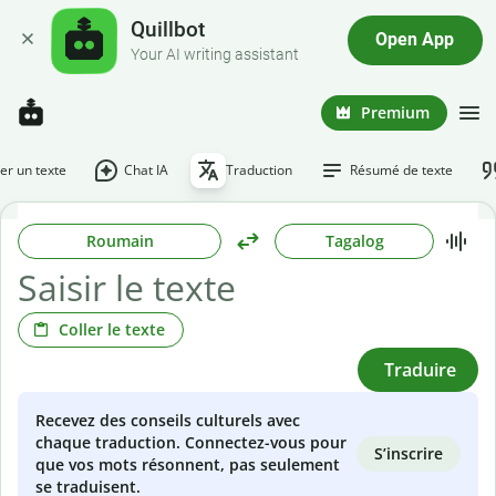
Quillbot
Open App
Your AI writing assistant
Premium
r un texte
Chat IA
Traduction
Résumé de texte
Roumain
Tagalog
Coller le texte
Traduire
Recevez des conseils culturels avec
chaque traduction. Connectez-vous pour
S’inscrire
que vos mots résonnent, pas seulement
se traduisent.