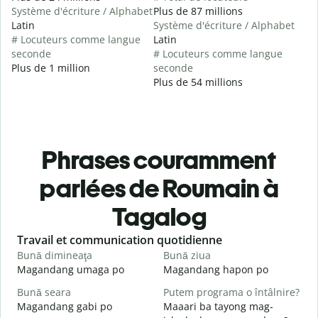
Système d'écriture / Alphabet
Plus de 87 millions
Latin
Système d'écriture / Alphabet
# Locuteurs comme langue
Latin
seconde
# Locuteurs comme langue
Plus de 1 million
seconde
Plus de 54 millions
Phrases couramment
parlées de Roumain à
Tagalog
Slide 1 of 6
Travail et communication quotidienne
S
Bună dimineaţa
Bună ziua
S
Magandang umaga po
Magandang hapon po
H
Bună seara
Putem programa o întâlnire?
N
Magandang gabi po
Maaari ba tayong mag-
A