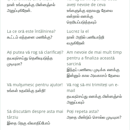
நான் உங்களுக்கு மின்னஞ்சல்
aveți nevoie de ceva
s
அனுப்புகிறேன்.
உங்களுக்கு ஏதாவது தேவை
க
என்றால் எனக்கு
தெரியப்படுத்தவும்
C
La ce oră este întâlnirea?
Lucrez la el
ந
கூட்டம் எத்தனை மணிக்கு?
நான் அதில் பணியாற்றி
வருகிறேன்
ஆ
Ați putea vă rog să clarificați?
Am nevoie de mai mult timp
L
தயவுசெய்து தெளிவுபடுத்த
pentru a finaliza această
க
முடியுமா?
sarcină
இந்தப் பணியை முடிக்க எனக்கு
U
இன்னும் கால அவகாசம் தேவை
h
அ
Vă mulţumesc pentru ajutor!
Vă rog să-mi trimiteți un e-
உங்கள் உதவிக்கு நன்றி!
mail
தயவுசெய்து எனக்கு மின்னஞ்சல்
அனுப்பவும்
Să discutăm despre asta mai
Poți repeta asta?
târziu
அதை மீண்டும் சொல்ல முடியுமா?
இதை பிறகு விவாதிப்போம்