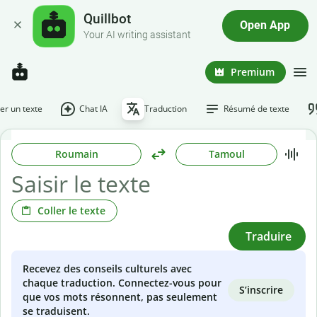
Quillbot
Open App
Your AI writing assistant
Premium
r un texte
Chat IA
Traduction
Résumé de texte
Roumain
Tamoul
Coller le texte
Traduire
Recevez des conseils culturels avec
chaque traduction. Connectez-vous pour
S’inscrire
que vos mots résonnent, pas seulement
se traduisent.