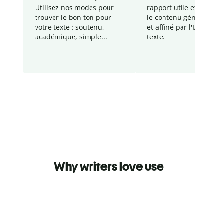
Utilisez nos modes pour
rapport
utile et détail
trouver le bon ton pour
le contenu généré
par
votre texte : soutenu,
et affiné par l'IA dans
académique, simple...
texte.
Why writers love use