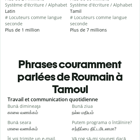
Système d'écriture / Alphabet
Système d'écriture / Alphabet
Latin
Tamil
# Locuteurs comme langue
# Locuteurs comme langue
seconde
seconde
Plus de 1 million
Plus de 7 millions
Phrases couramment
parlées de Roumain à
Tamoul
Slide 1 of 6
Travail et communication quotidienne
S
Bună dimineaţa
Bună ziua
S
காலை வணக்கம்
நல்ல மதியம்
வ
Bună seara
Putem programa o întâlnire?
N
மாலை வணக்கம்
சந்திப்பை திட்டமிடலாமா?
எ
Îți voi trimite un e-mail.
Vă rog să-mi spuneți dacă
B