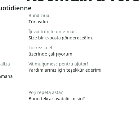
uotidienne
Bună ziua
Tünaydın
Îți voi trimite un e-mail.
Size bir e-posta göndereceğim.
Lucrez la el
üzerinde çalışıyorum
aliza
Vă mulţumesc pentru ajutor!
Yardımlarınız için teşekkür ederim!
zamana
Poți repeta asta?
Bunu tekrarlayabilir misin?