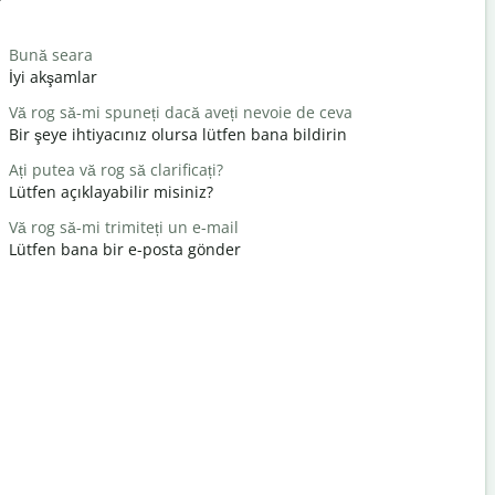
Salutat
Bună seara
Salut / Sal
İyi akşamlar
Merhaba /
Vă rog să-mi spuneți dacă aveți nevoie de ceva
Ce mai fac
Bir şeye ihtiyacınız olursa lütfen bana bildirin
Nasılsın?
Ați putea vă rog să clarificați?
Cu plăcere
Lütfen açıklayabilir misiniz?
Rica eder
Vă rog să-mi trimiteți un e-mail
Scuzați-mă
Lütfen bana bir e-posta gönder
Afedersin
Unde este 
En yakın o