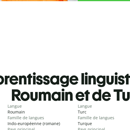
rentissage linguis
Roumain et de Tu
Langue
Langue
Roumain
Turc
Famille de langues
Famille de langues
Indo-européenne (romane)
Turque
Pays principal
Pays principal