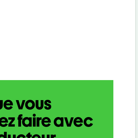
ue vous
z faire avec
aducteur