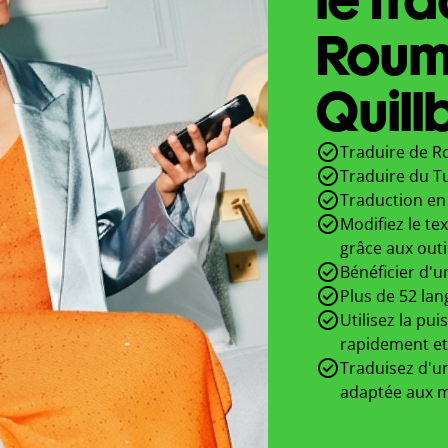
Roum
Quill
Traduire de R
Traduire du T
Traduction en 
Modifiez le te
grâce aux outi
Bénéficier d'u
Plus de 52 lan
Utilisez la pui
rapidement et
Traduisez d'un
adaptée aux m