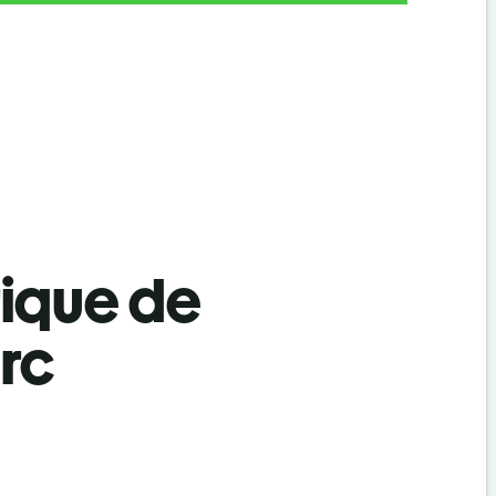
tique de
rc