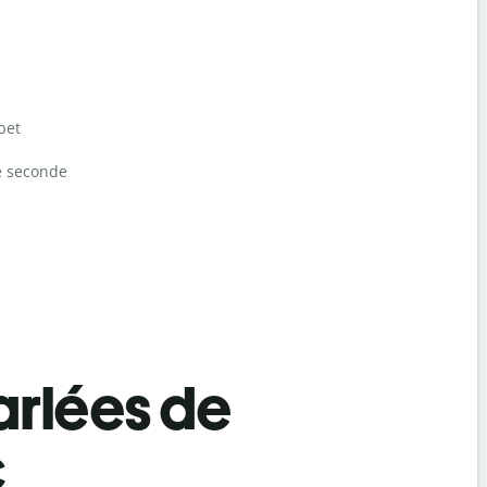
bet
e seconde
rlées de
c