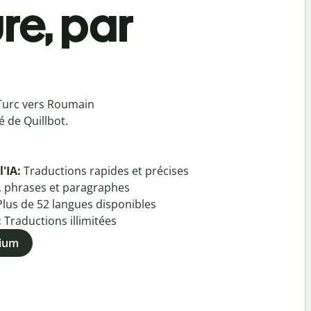
re, par
Turc vers Roumain
 de Quillbot.
l'IA:
Traductions rapides et précises
, phrases et paragraphes
Plus de
52
langues disponibles
:
Traductions illimitées
mium