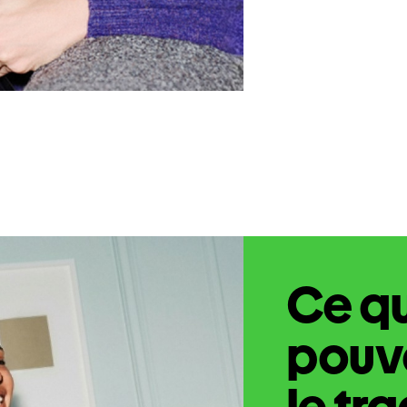
Ce q
pouve
le tr