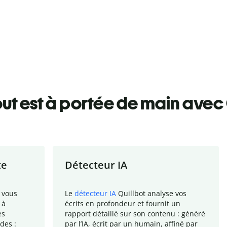
ut est à portée de main avec 
te
Détecteur IA
 vous
Le
détecteur IA
Quillbot analyse vos
 à
écrits en profondeur et fournit un
es
rapport
détaillé sur son contenu : généré
des :
par l
’
IA, écrit par un humain, affiné par