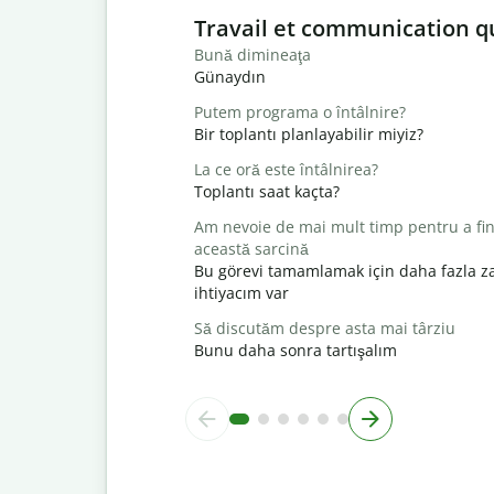
Slide 1 of 6
Travail et communication q
Bună dimineaţa
Günaydın
Putem programa o întâlnire?
Bir toplantı planlayabilir miyiz?
La ce oră este întâlnirea?
Toplantı saat kaçta?
Am nevoie de mai mult timp pentru a fin
această sarcină
Bu görevi tamamlamak için daha fazla 
ihtiyacım var
Să discutăm despre asta mai târziu
Bunu daha sonra tartışalım