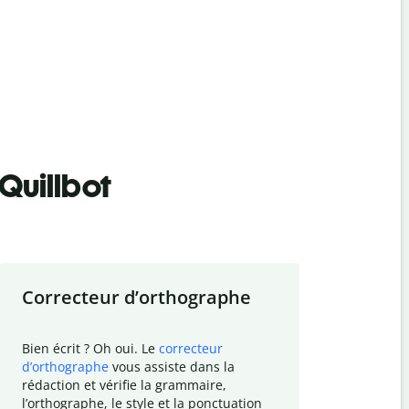
Quillbot
Correcteur d
’
orthographe
Résumer
Bien écrit ? Oh oui. Le
correcteur
Besoin de r
d
’
orthographe
vous assiste dans la
simplifier v
rédaction et vérifie la grammaire,
vos travaux
l
’
orthographe, le style et la ponctuation
résumé de t