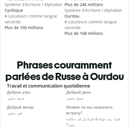
Système d'écriture / Alphabet
Plus de 246 millions
Cyrillique
Système d'écriture / Alphabet
# Locuteurs comme langue
Ourdou
seconde
# Locuteurs comme langue
Plus de 100 millions
seconde
Plus de 168 millions
Phrases couramment
parlées de Russe à Ourdou
Slide 1 of 6
Travail et communication quotidienne
S
Доброе утро
Добрый день
П
و
صبح بخیر
صبح بخیر
Добрый вечер
Можем ли мы назначить
М
شب بخیر
встречу?
۔
کیا ہم میٹنگ شیڈول کر سکتے
Д
ہیں؟
گ