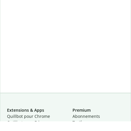
Extensions & Apps
Premium
Quillbot pour Chrome
Abonnements
Quillbot pour Edge
Tarifs
Quillbot pour Safari
Pour les entreprises