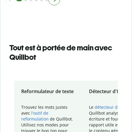
Tout est à portée de main avec
Quillbot
Reformulateur de texte
Détecteur d'IA
Trouvez les mots justes
Le
détecteur d'IA
de
avec
l'outil de
Quillbot analyse votr
reformulation
de Quillbot.
écriture et fournit un
Utilisez nos modes pour
rapport
utile et détail
trouver le bon ton pour
le contenu généré
par