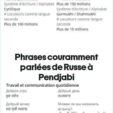
Système d'écriture / Alphabet
Plus de 150 millions
Cyrillique
Système d'écriture / Alphabet
# Locuteurs comme langue
Gurmukhi / Shahmukhi
seconde
# Locuteurs comme langue
Plus de 100 millions
seconde
Plus de 15 millions
Phrases couramment
parlées de Russe à
Pendjabi
Slide 1 of 6
Travail et communication quotidienne
S
Доброе утро
Добрый день
П
ਸ਼ੁਭ ਸਵੇਰ
ਨਮਸਕਾਰ
ਹ
Добрый вечер
Можем ли мы назначить
М
ਸਤ ਸ੍ਰੀ ਅਕਾਲ
встречу?
ਮ