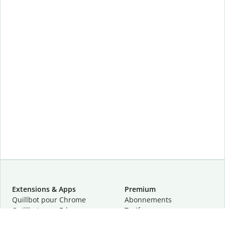
Extensions & Apps
Premium
Quillbot pour Chrome
Abonnements
Quillbot pour Edge
Tarifs
Quillbot pour Safari
Pour les entreprises