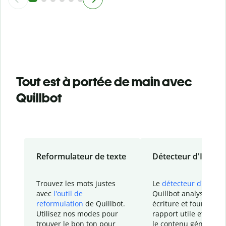
Tout est à portée de main avec
Quillbot
Reformulateur de texte
Détecteur d'IA
Trouvez les mots justes
Le
détecteur d'IA
de
avec
l'outil de
Quillbot analyse votr
reformulation
de Quillbot.
écriture et fournit un
Utilisez nos modes pour
rapport
utile et détail
trouver le bon ton pour
le contenu généré
par