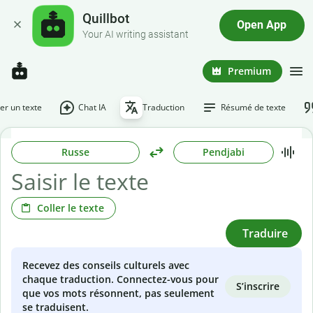
Quillbot
Open App
Your AI writing assistant
Premium
r un texte
Chat IA
Traduction
Résumé de texte
Russe
Pendjabi
Coller le texte
Traduire
Recevez des conseils culturels avec
chaque traduction. Connectez-vous pour
S’inscrire
que vos mots résonnent, pas seulement
se traduisent.