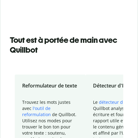
Tout est à portée de main avec
Quillbot
Reformulateur de texte
Détecteur d'IA
Trouvez les mots justes
Le
détecteur d'IA
de
avec
l'outil de
Quillbot analyse votr
reformulation
de Quillbot.
écriture et fournit un
Utilisez nos modes pour
rapport
utile et détail
trouver le bon ton pour
le contenu généré
par
votre texte : soutenu,
et affiné par l'IA dans