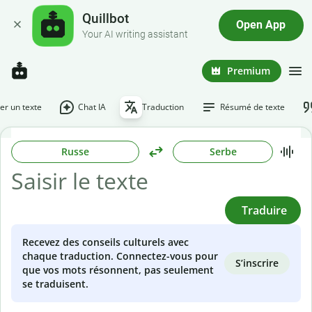
Quillbot
Open App
Your AI writing assistant
Premium
r un texte
Chat IA
Traduction
Résumé de texte
Russe
Serbe
Traduire
Recevez des conseils culturels avec
chaque traduction. Connectez-vous pour
S’inscrire
que vos mots résonnent, pas seulement
se traduisent.