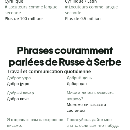
Cyrillique
Cyrillique / Latin
# Locuteurs comme langue
# Locuteurs comme langue
seconde
seconde
Plus de 100 millions
Plus de 0,5 million
Phrases couramment
parlées de Russe à Serbe
Slide 1 of 6
Travail et communication quotidienne
S
Доброе утро
Добрый день
П
Добро јутро
Добар дан
З
Добрый вечер
Можем ли мы назначить
М
Добро вече
встречу?
З
Можемо ли заказати
Д
састанак?
Д
Я отправлю вам электронное
Пожалуйста, дайте мне
П
письмо.
знать, если вам что-нибудь
Н