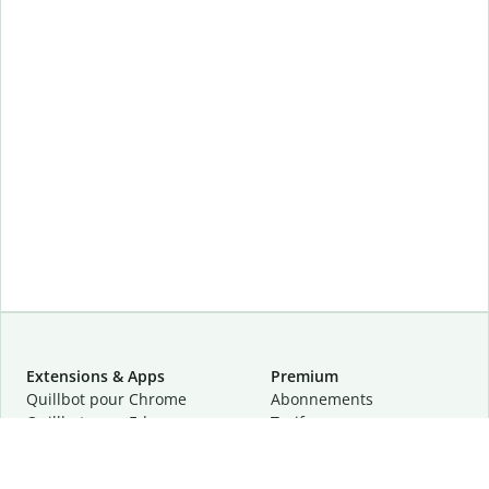
Extensions & Apps
Premium
Quillbot pour Chrome
Abonnements
Quillbot pour Edge
Tarifs
Quillbot pour Safari
Pour les entreprises
Quillbot pour Android
Affiliation