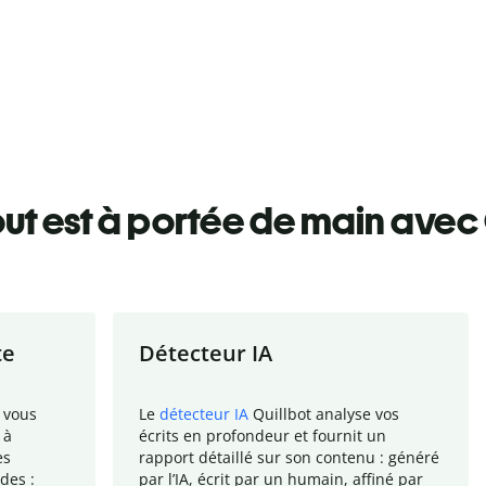
ut est à portée de main avec 
te
Détecteur IA
 vous
Le
détecteur IA
Quillbot analyse vos
 à
écrits en profondeur et fournit un
es
rapport
détaillé sur son contenu : généré
des :
par l
’
IA, écrit par un humain, affiné par