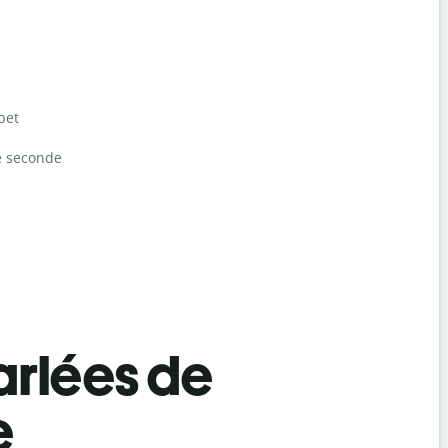
bet
e seconde
rlées de
e