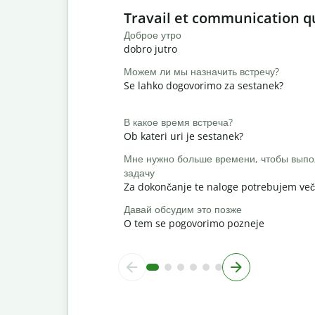
Slide 1 of 6
Travail et communication q
Доброе утро
dobro jutro
Можем ли мы назначить встречу?
Se lahko dogovorimo za sestanek?
В какое время встреча?
Ob kateri uri je sestanek?
Мне нужно больше времени, чтобы выпо
задачу
Za dokončanje te naloge potrebujem več
Давай обсудим это позже
O tem se pogovorimo pozneje