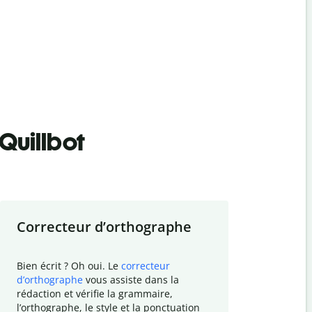
Quillbot
Correcteur d
’
orthographe
Résumer
Bien écrit ? Oh oui. Le
correcteur
Besoin de r
d
’
orthographe
vous assiste dans la
simplifier v
rédaction et vérifie la grammaire,
vos travaux
l
’
orthographe, le style et la ponctuation
résumé de t