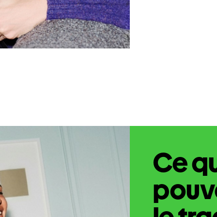
Ce q
pouve
le tr