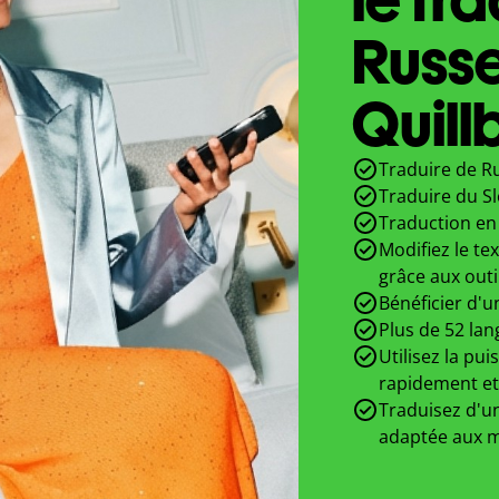
Russ
Quill
Traduire de Ru
Traduire du S
Traduction en 
Modifiez le te
grâce aux outi
Bénéficier d'u
Plus de 52 lan
Utilisez la pui
rapidement et
Traduisez d'un
adaptée aux m