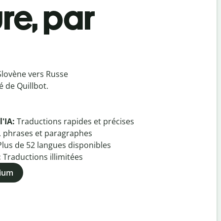
re, par
Slovène vers Russe
 de Quillbot.
l'IA:
Traductions rapides et précises
, phrases et paragraphes
Plus de
52
langues disponibles
:
Traductions illimitées
mium