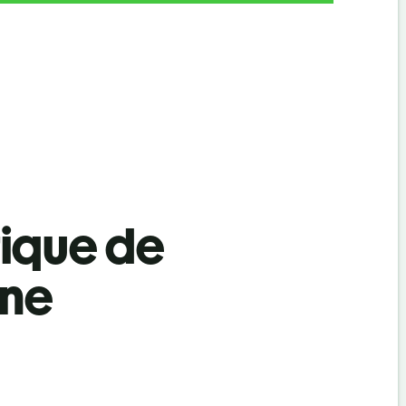
tique de
ène