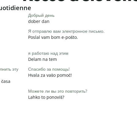
uotidienne
Добрый день
dober dan
Я отправлю вам электронное письмо.
Poslal vam bom e-pošto.
я работаю над этим
Delam na tem
лнить эту
Спасибо за помощь!
Hvala za vašo pomoč!
 časa
Можете ли вы это повторить?
Lahko to ponoviš?