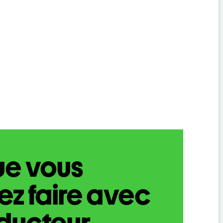
ue vous
z faire avec
aducteur