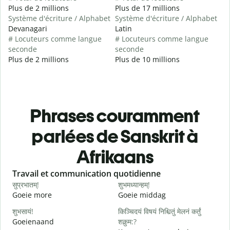
Plus de 2 millions
Plus de 17 millions
Système d'écriture / Alphabet
Système d'écriture / Alphabet
Devanagari
Latin
# Locuteurs comme langue
# Locuteurs comme langue
seconde
seconde
Plus de 2 millions
Plus de 10 millions
Phrases couramment
parlées de Sanskrit à
Afrikaans
Slide 1 of 6
Travail et communication quotidienne
S
सुप्रभातम्!
शुभमध्यान्हम्!
न
Goeie more
Goeie middag
H
शुभसायं!
किञ्चिदयं विषयं निश्चितुं मेलनं कर्तुं
म
Goeienaand
शक्नुम:?
M