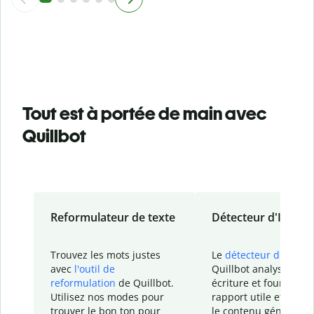
Tout est à portée de main avec
Quillbot
Reformulateur de texte
Détecteur d'IA
Trouvez les mots justes
Le
détecteur d'IA
de
avec
l'outil de
Quillbot analyse votr
reformulation
de Quillbot.
écriture et fournit un
Utilisez nos modes pour
rapport
utile et détail
trouver le bon ton pour
le contenu généré
par