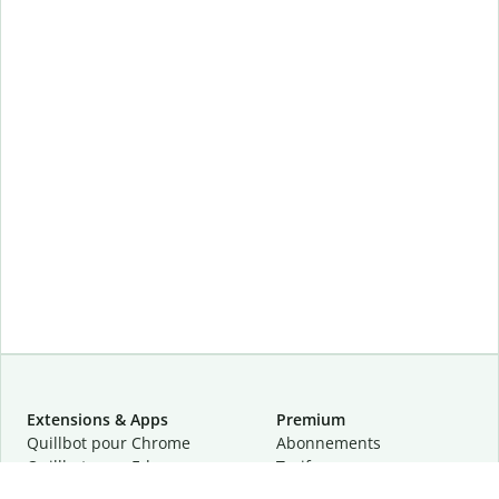
Extensions & Apps
Premium
Quillbot pour Chrome
Abonnements
Quillbot pour Edge
Tarifs
Quillbot pour Safari
Pour les entreprises