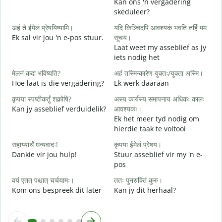
Kan ons 'n vergadering
skeduleer?
स
अहं ते ईमेलं प्रेषयिष्यामि।
यदि किञ्चिदपि आवश्यकं भवति तर्हि मम
G
Ek sal vir jou 'n e-pos stuur.
सूचय।
स
Laat weet my asseblief as jy
J
iets nodig het
आ
मेलनं कदा भविष्यति?
अहं तस्मिन्कारेण युक्तः/युक्ता अस्मि।
J
Hoe laat is die vergadering?
Ek werk daaraan
श
कृपया स्पष्टीकर्तुं शक्नोषि?
अस्य कार्यस्य समापनाय अधिकः कालः
T
Kan jy asseblief verduidelik?
आवश्यकः।
Ek het meer tyd nodig om
न
hierdie taak te voltooi
W
सहाय्यार्थं धन्यवादः!
कृपया ईमेलं प्रेषय।
Dankie vir jou hulp!
Stuur asseblief vir my 'n e-
pos
वयं एतत् पश्चात् चर्चयामः।
ततः पुनरुक्तिं कुरु।
Kom ons bespreek dit later
Kan jy dit herhaal?