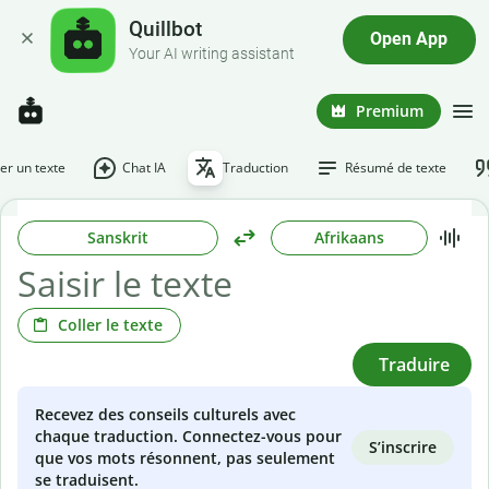
Quillbot
Open App
Your AI writing assistant
Premium
r un texte
Chat IA
Traduction
Résumé de texte
Sanskrit
Afrikaans
Coller le texte
Traduire
Recevez des conseils culturels avec
chaque traduction. Connectez-vous pour
S’inscrire
que vos mots résonnent, pas seulement
se traduisent.