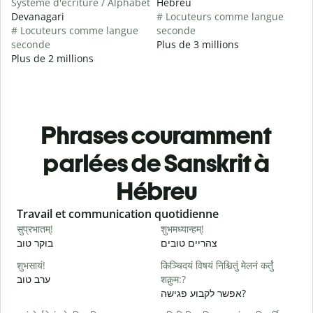
Système d'écriture / Alphabet
Hébreu
Devanagari
# Locuteurs comme langue
# Locuteurs comme langue
seconde
seconde
Plus de 3 millions
Plus de 2 millions
Phrases couramment
parlées de Sanskrit à
Hébreu
Slide 1 of 6
Travail et communication quotidienne
S
सुप्रभातम्!
शुभमध्यान्हम्!
न
י
צהריים טובים
בוקר טוב
शुभसायं!
किञ्चिदयं विषयं निश्चितुं मेलनं कर्तुं
म
ערב טוב
शक्नुम:?
א
אפשר לקבוע פגישה?