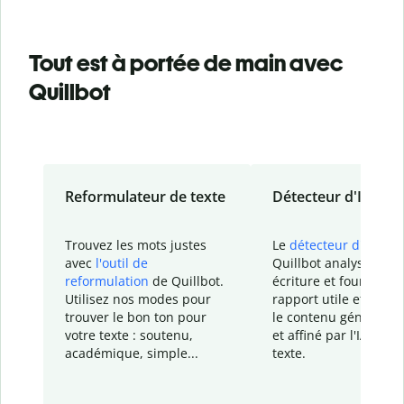
Tout est à portée de main avec
Quillbot
Reformulateur de texte
Détecteur d'IA
Trouvez les mots justes
Le
détecteur d'IA
de
avec
l'outil de
Quillbot analyse votr
reformulation
de Quillbot.
écriture et fournit un
Utilisez nos modes pour
rapport
utile et détail
trouver le bon ton pour
le contenu généré
par
votre texte : soutenu,
et affiné par l'IA dans
académique, simple...
texte.