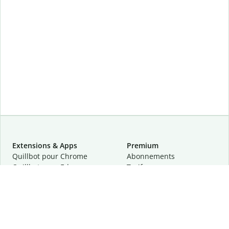
Extensions & Apps
Premium
Quillbot pour Chrome
Abonnements
Quillbot pour Edge
Tarifs
Quillbot pour Safari
Pour les entreprises
Quillbot pour Android
Affiliation
Quillbot
pour
iOS
Demander une démo
Quillbot pour Windows
Quillbot pour macOS