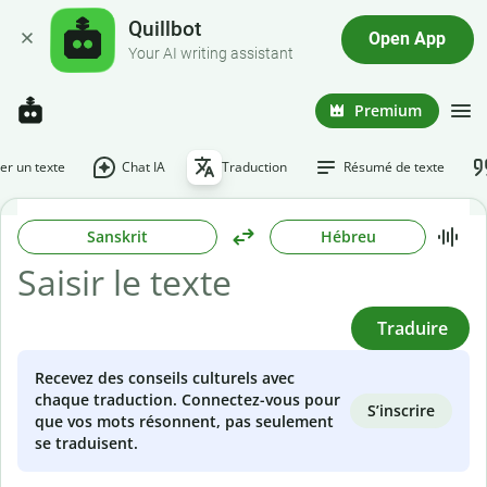
Quillbot
Open App
Your AI writing assistant
Premium
r un texte
Chat IA
Traduction
Résumé de texte
Sanskrit
Hébreu
Traduire
Recevez des conseils culturels avec
chaque traduction. Connectez-vous pour
S’inscrire
que vos mots résonnent, pas seulement
se traduisent.