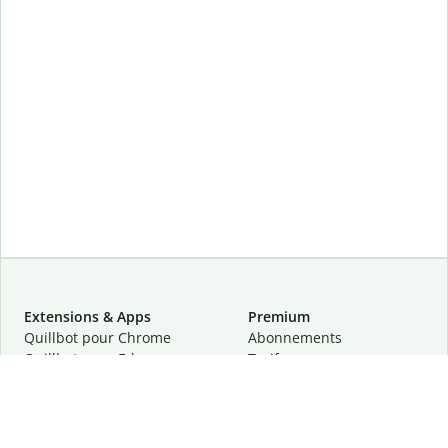
Extensions & Apps
Premium
Quillbot pour Chrome
Abonnements
Quillbot pour Edge
Tarifs
Quillbot pour Safari
Pour les entreprises
Quillbot pour Android
Affiliation
Quillbot
pour
iOS
Demander une démo
Quillbot pour Windows