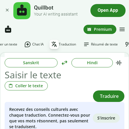
Quillbot
Open App
Your AI writing assistant
Premium
r un texte
Chat IA
Traduction
Résumé de texte
Sanskrit
Hindi
Coller le texte
Traduire
Recevez des conseils culturels avec
chaque traduction. Connectez-vous pour
S’inscrire
que vos mots résonnent, pas seulement
se traduisent.