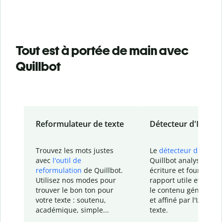
Tout est à portée de main avec
Quillbot
Reformulateur de texte
Détecteur d'IA
Trouvez les mots justes
Le
détecteur d'IA
de
avec
l'outil de
Quillbot analyse votr
reformulation
de Quillbot.
écriture et fournit un
Utilisez nos modes pour
rapport
utile et détail
trouver le bon ton pour
le contenu généré
par
votre texte : soutenu,
et affiné par l'IA dans
académique, simple...
texte.