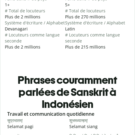
1+
5+
# Total de locuteurs
# Total de locuteurs
Plus de 2 millions
Plus de 270 millions
Système d'écriture / Alphabet
Système d'écriture / Alphabet
Devanagari
Latin
# Locuteurs comme langue
# Locuteurs comme langue
seconde
seconde
Plus de 2 millions
Plus de 215 millions
Phrases couramment
parlées de Sanskrit à
Indonésien
Slide 1 of 6
Travail et communication quotidienne
S
सुप्रभातम्!
शुभमध्यान्हम्!
न
Selamat pagi
Selamat siang
H