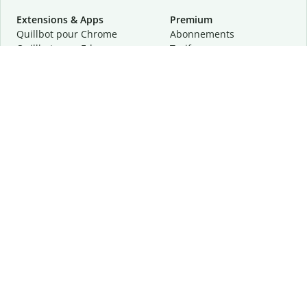
Extensions & Apps
Premium
Quillbot pour Chrome
Abonnements
Quillbot pour Edge
Tarifs
Quillbot pour Safari
Pour les entreprises
Quillbot pour Android
Affiliation
Quillbot
pour
iOS
Demander une démo
Quillbot pour Windows
Quillbot pour macOS
Quillbot pour Word
Outils
Entreprise
Outils de rédaction
À propos
Correction linguistique
Confidentialité
Citation et originalité
Carrière
Outils d'IA
Centre d'aide
Outils PDF
Contactez-nous
Outils d'image
Ressources
Autres outils
Outils PDF
Qui sommes-nous ?