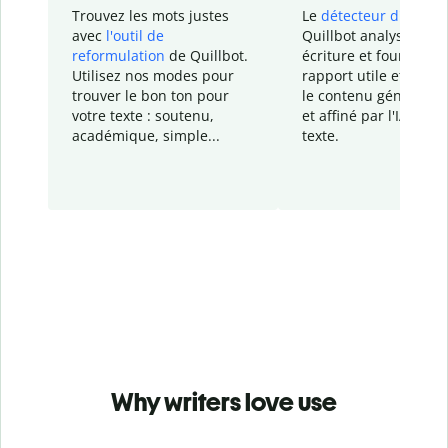
Trouvez les mots justes
Le
détecteur d'IA
de
avec
l'outil de
Quillbot analyse votr
reformulation
de Quillbot.
écriture et fournit un
Utilisez nos modes pour
rapport
utile et détail
trouver le bon ton pour
le contenu généré
par
votre texte : soutenu,
et affiné par l'IA dans
académique, simple...
texte.
Why writers love use