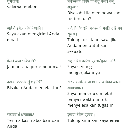
शुभसायं!
किञ्चिदयं विषयं निश्चितुं मेलनं कर्तुं
म
Selamat malam
शक्नुम:?
N
Bisakah kita menjadwalkan
pertemuan?
स
अहं ते ईमेलं प्रेषयिष्यामि।
यदि किञ्चिदपि आवश्यकं भवति तर्हि मम
S
Saya akan mengirimi Anda
सूचय।
email.
Tolong beri tahu saya jika
स
Anda membutuhkan
T
sesuatu
आ
मेलनं कदा भविष्यति?
अहं तस्मिन्कारेण युक्तः/युक्ता अस्मि।
Y
Jam berapa pertemuannya?
Saya sedang
mengerjakannya
श
S
कृपया स्पष्टीकर्तुं शक्नोषि?
अस्य कार्यस्य समापनाय अधिकः कालः
Bisakah Anda menjelaskan?
आवश्यकः।
Saya memerlukan lebih
न
banyak waktu untuk
D
menyelesaikan tugas ini
सहाय्यार्थं धन्यवादः!
कृपया ईमेलं प्रेषय।
Terima kasih atas bantuan
Tolong kirimkan saya email
Anda!