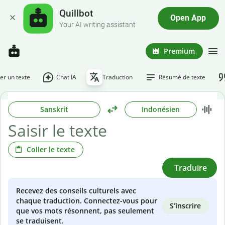
Quillbot
Open App
Your AI writing assistant
Premium
r un texte
Chat IA
Traduction
Résumé de texte
Sanskrit
Indonésien
Coller le texte
Traduire
Recevez des conseils culturels avec
chaque traduction. Connectez-vous pour
S’inscrire
que vos mots résonnent, pas seulement
se traduisent.