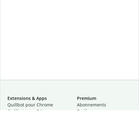
Extensions & Apps
Premium
Quillbot pour Chrome
Abonnements
Quillbot pour Edge
Tarifs
Quillbot pour Safari
Pour les entreprises
Quillbot pour Android
Affiliation
Quillbot
pour
iOS
Demander une démo
Quillbot pour Windows