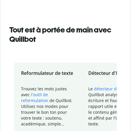
Tout est à portée de main avec
Quillbot
Reformulateur de texte
Détecteur d'IA
Trouvez les mots justes
Le
détecteur d'IA
de
avec
l'outil de
Quillbot analyse votr
reformulation
de Quillbot.
écriture et fournit un
Utilisez nos modes pour
rapport
utile et détail
trouver le bon ton pour
le contenu généré
par
votre texte : soutenu,
et affiné par l'IA dans
académique, simple...
texte.