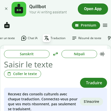
Quillbot
Open App
Your AI writing assistant
Premium
r un texte
Chat IA
Traduction
Résumé de texte
Sanskrit
Népali
Coller le texte
Traduire
Recevez des conseils culturels avec
chaque traduction. Connectez-vous pour
S’inscrire
que vos mots résonnent, pas seulement
se traduisent.