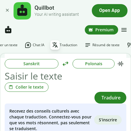
Quillbot
Open App
Your AI writing assistant
Premium
r un texte
Chat IA
Traduction
Résumé de texte
Sanskrit
Polonais
Coller le texte
Traduire
Recevez des conseils culturels avec
chaque traduction. Connectez-vous pour
S’inscrire
que vos mots résonnent, pas seulement
se traduisent.