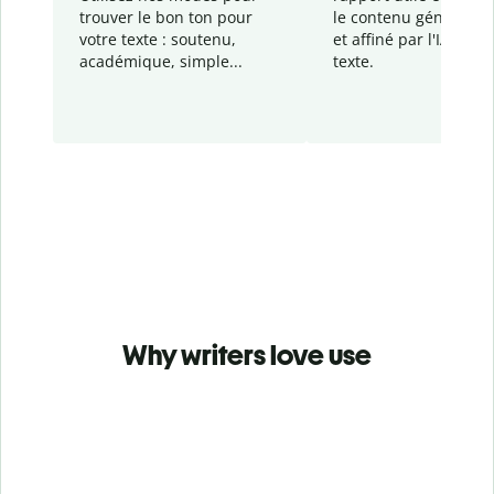
trouver le bon ton pour
le contenu généré
par
votre texte : soutenu,
et affiné par l'IA dans
académique, simple...
texte.
Why writers love use