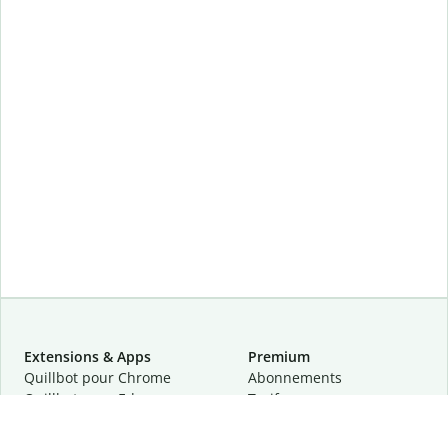
Extensions & Apps
Premium
Quillbot pour Chrome
Abonnements
Quillbot pour Edge
Tarifs
Quillbot pour Safari
Pour les entreprises
Quillbot pour Android
Affiliation