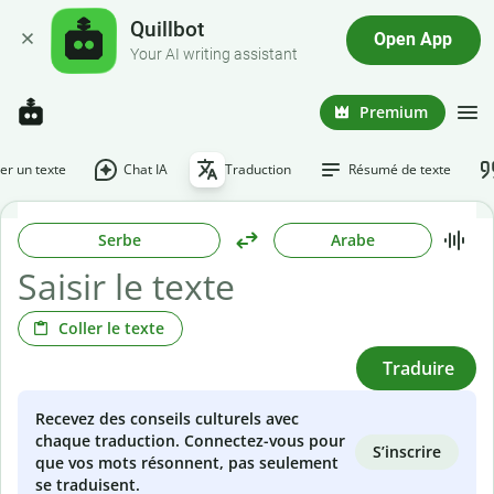
Quillbot
Open App
Your AI writing assistant
Premium
r un texte
Chat IA
Traduction
Résumé de texte
Serbe
Arabe
Coller le texte
Traduire
Recevez des conseils culturels avec
chaque traduction. Connectez-vous pour
S’inscrire
que vos mots résonnent, pas seulement
se traduisent.