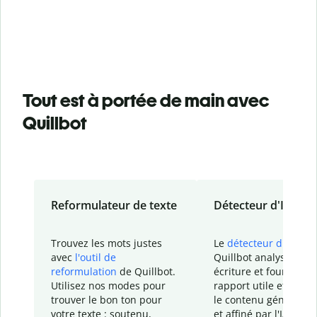
Tout est à portée de main avec
Quillbot
Reformulateur de texte
Détecteur d'IA
Trouvez les mots justes
Le
détecteur d'IA
de
avec
l'outil de
Quillbot analyse votr
reformulation
de Quillbot.
écriture et fournit un
Utilisez nos modes pour
rapport
utile et détail
trouver le bon ton pour
le contenu généré
par
votre texte : soutenu,
et affiné par l'IA dans