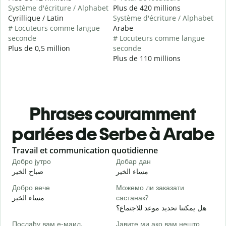
Système d'écriture / Alphabet
Plus de 420 millions
Cyrillique / Latin
Système d'écriture / Alphabet
# Locuteurs comme langue
Arabe
seconde
# Locuteurs comme langue
Plus de 0,5 million
seconde
Plus de 110 millions
Phrases couramment
parlées de Serbe à Arabe
Slide 1 of 6
Travail et communication quotidienne
S
Добро јутро
Добар дан
З
ا
مساء الخير
صباح الخير
Добро вече
Можемо ли заказати
З
مساء الخير
састанак?
و
هل يمكننا تحديد موعد للاجتماع؟
Д
Послаћу вам е-маил.
Јавите ми ако вам нешто
ر