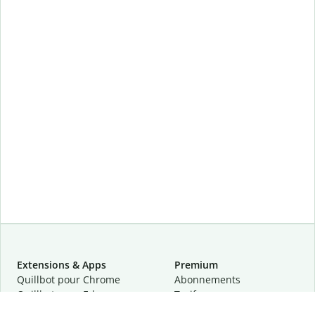
Extensions & Apps
Premium
Quillbot pour Chrome
Abonnements
Quillbot pour Edge
Tarifs
Quillbot pour Safari
Pour les entreprises