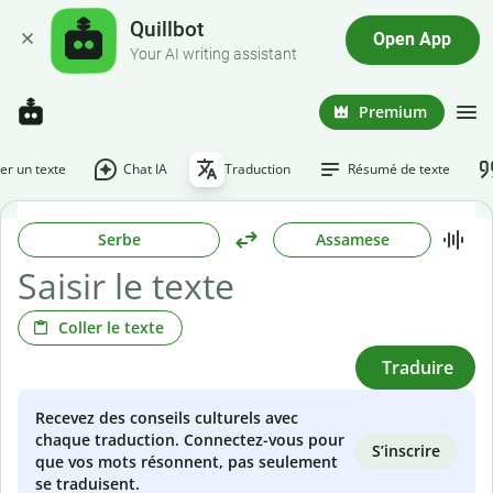
Quillbot
Open App
Your AI writing assistant
Premium
r un texte
Chat IA
Traduction
Résumé de texte
Serbe
Assamese
Coller le texte
Traduire
Recevez des conseils culturels avec
chaque traduction. Connectez-vous pour
S’inscrire
que vos mots résonnent, pas seulement
se traduisent.