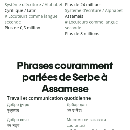
Système d'écriture / Alphabet
Plus de 24 millions
Cyrillique / Latin
Système d'écriture / Alphabet
# Locuteurs comme langue
Assamais
seconde
# Locuteurs comme langue
Plus de 0,5 million
seconde
Plus de 8 millions
Phrases couramment
parlées de Serbe à
Assamese
Slide 1 of 6
Travail et communication quotidienne
S
Добро јутро
Добар дан
З
সুপ্ৰভাত!
শুভ দুপৰীয়া!
ন
Добро вече
Можемо ли заказати
З
শুভ সন্ধ্যা!
састанак?
ম