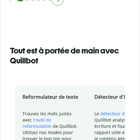
Tout est à portée de main avec
Quillbot
Reformulateur de texte
Détecteur d'IA
Trouvez les mots justes
Le
détecteur d'IA
de
avec
l'outil de
Quillbot analyse votr
reformulation
de Quillbot.
écriture et fournit un
Utilisez nos modes pour
rapport
utile et détail
trouver le bon ton pour
le contenu généré
par