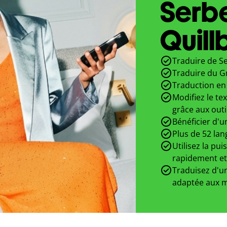
Serb
Quill
Traduire de Se
Traduire du G
Traduction en 
Modifiez le te
grâce aux outi
Bénéficier d'u
Plus de 52 lan
Utilisez la pui
rapidement et
Traduisez d'un
adaptée aux m