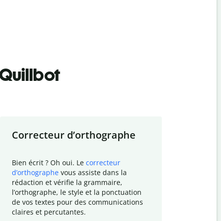
Quillbot
Correcteur d
’
orthographe
Résumer
Bien écrit ? Oh oui. Le
correcteur
Besoin de r
d
’
orthographe
vous assiste dans la
simplifier v
rédaction et vérifie la grammaire,
vos travaux
l
’
orthographe, le style et la ponctuation
résumé de t
de vos textes pour des communications
tâche et vo
claires et percutantes.
claire des 