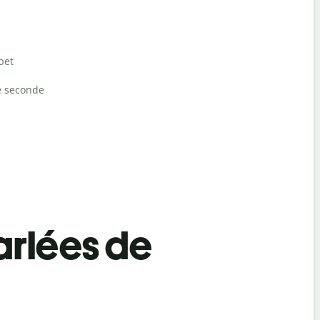
bet
e seconde
rlées de
Salutat