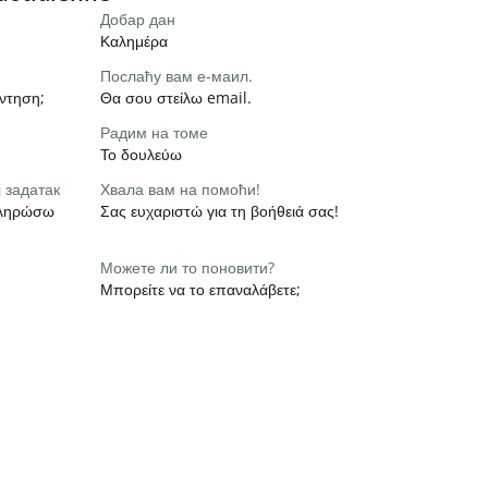
Добар дан
Καλημέρα
Послаћу вам е-маил.
ντηση;
Θα σου στείλω email.
Радим на томе
Το δουλεύω
 задатак
Хвала вам на помоћи!
οκληρώσω
Σας ευχαριστώ για τη βοήθειά σας!
Можете ли то поновити?
Μπορείτε να το επαναλάβετε;