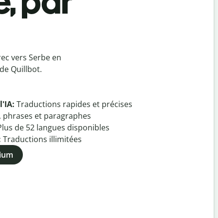
e, par
rec vers Serbe en
de Quillbot.
l'IA:
Traductions rapides et précises
, phrases et paragraphes
Plus de
52
langues disponibles
:
Traductions illimitées
mium