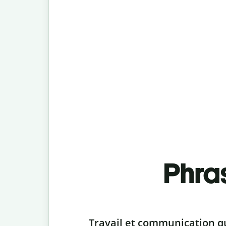
Phra
Slide 1 of 6
Travail et communication q