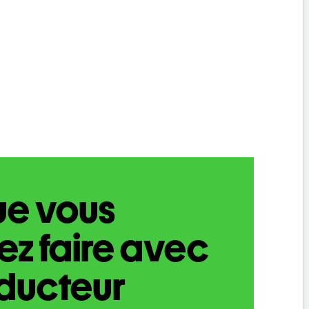
ue vous
z faire avec
aducteur