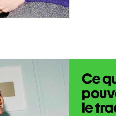
Ce q
pouve
le tr