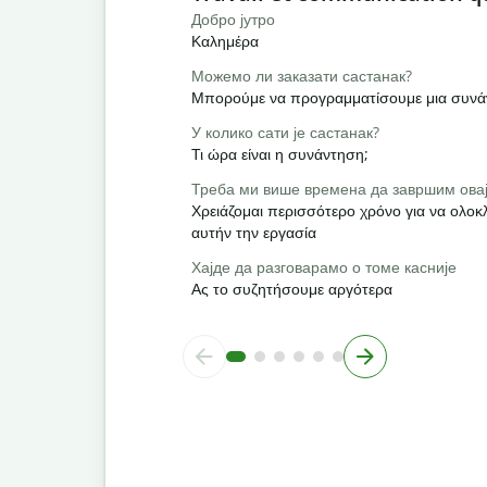
Добро јутро
Καλημέρα
Можемо ли заказати састанак?
Μπορούμε να προγραμματίσουμε μια συνά
У колико сати је састанак?
Τι ώρα είναι η συνάντηση;
Треба ми више времена да завршим овај
Χρειάζομαι περισσότερο χρόνο για να ολ
αυτήν την εργασία
Хајде да разговарамо о томе касније
Ας το συζητήσουμε αργότερα