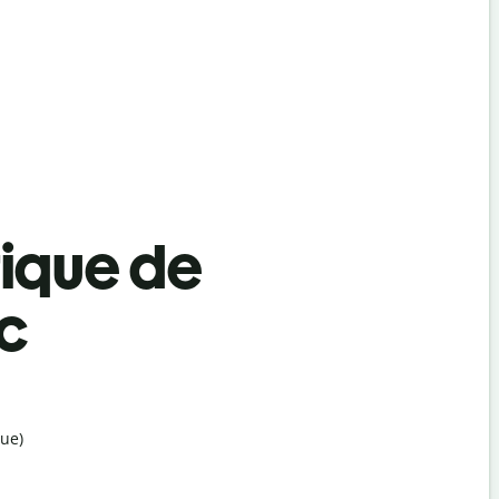
tique de
c
ue)