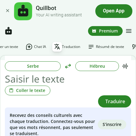
Quillbot
Open App
Your AI writing assistant
Premium
r un texte
Chat IA
Traduction
Résumé de texte
Serbe
Hébreu
Coller le texte
Traduire
Recevez des conseils culturels avec
chaque traduction. Connectez-vous pour
S’inscrire
que vos mots résonnent, pas seulement
se traduisent.