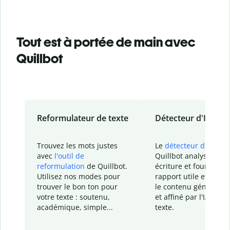
Tout est à portée de main avec
Quillbot
Reformulateur de texte
Détecteur d'IA
Trouvez les mots justes
Le
détecteur d'IA
de
avec
l'outil de
Quillbot analyse votr
reformulation
de Quillbot.
écriture et fournit un
Utilisez nos modes pour
rapport
utile et détail
trouver le bon ton pour
le contenu généré
par
votre texte : soutenu,
et affiné par l'IA dans
académique, simple...
texte.