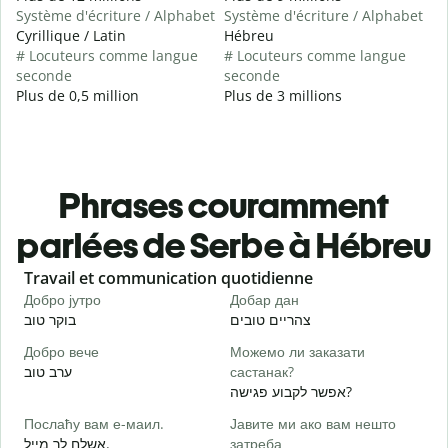
Système d'écriture / Alphabet
Système d'écriture / Alphabet
Cyrillique / Latin
Hébreu
# Locuteurs comme langue
# Locuteurs comme langue
seconde
seconde
Plus de 0,5 million
Plus de 3 millions
Phrases couramment
parlées de Serbe à Hébreu
Slide 1 of 6
Travail et communication quotidienne
S
Добро јутро
Добар дан
З
י
צהריים טובים
בוקר טוב
Добро вече
Можемо ли заказати
З
ערב טוב
састанак?
א
אפשר לקבוע פגישה?
Д
Послаћу вам е-маил.
Јавите ми ако вам нешто
ב
אשלח לך מייל.
затреба