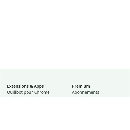
Extensions & Apps
Premium
Quillbot pour Chrome
Abonnements
Quillbot pour Edge
Tarifs
Quillbot pour Safari
Pour les entreprises
Quillbot pour Android
Affiliation
Quillbot
pour
iOS
Demander une démo
Quillbot pour Windows
Quillbot pour macOS