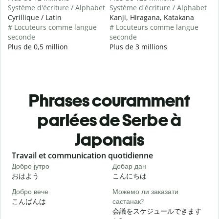
Système d'écriture / Alphabet
Système d'écriture / Alphabet
Cyrillique / Latin
Kanji, Hiragana, Katakana
# Locuteurs comme langue
# Locuteurs comme langue
seconde
seconde
Plus de 0,5 million
Plus de 3 millions
Phrases couramment
parlées de Serbe à
Japonais
Slide 1 of 6
Travail et communication quotidienne
S
Добро јутро
Добар дан
З
おはよう
こんにちは
Добро вече
Можемо ли заказати
З
こんばんは
састанак?
会議をスケジュールできます
Д