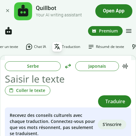
Quillbot
Open App
Your AI writing assistant
Premium
r un texte
Chat IA
Traduction
Résumé de texte
Serbe
Japonais
Coller le texte
Traduire
Recevez des conseils culturels avec
chaque traduction. Connectez-vous pour
S’inscrire
que vos mots résonnent, pas seulement
se traduisent.