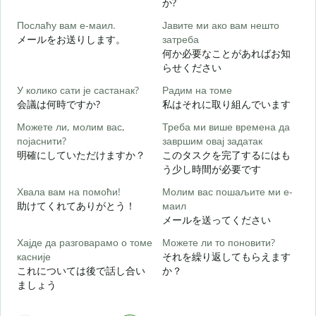
か?
Послаћу вам е-маил.
Јавите ми ако вам нешто
メールをお送りします。
затреба
Н
何か必要なことがあればお知
らせください
Д
У колико сати је састанак?
Радим на томе
会議は何時ですか?
私はそれに取り組んでいます
Можете ли, молим вас,
Треба ми више времена да
појаснити?
завршим овај задатак
明確にしていただけますか？
このタスクを完了するにはも
う少し時間が必要です
Г
Хвала вам на помоћи!
Молим вас пошаљите ми е-
助けてくれてありがとう！
маил
メールを送ってください
Хајде да разговарамо о томе
Можете ли то поновити?
касније
それを繰り返してもらえます
これについては後で話し合い
か？
ましょう