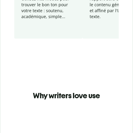
trouver le bon ton pour
le contenu généré
par
votre texte : soutenu,
et affiné par l'IA dans
académique, simple...
texte.
Why writers love use