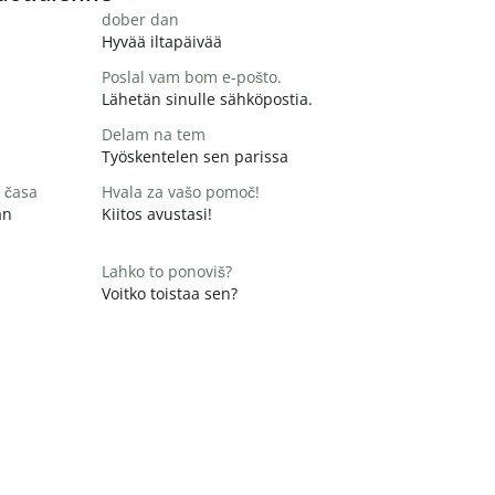
dober dan
Hyvää iltapäivää
Poslal vam bom e-pošto.
Lähetän sinulle sähköpostia.
Delam na tem
Työskentelen sen parissa
 časa
Hvala za vašo pomoč!
än
Kiitos avustasi!
Lahko to ponoviš?
Voitko toistaa sen?