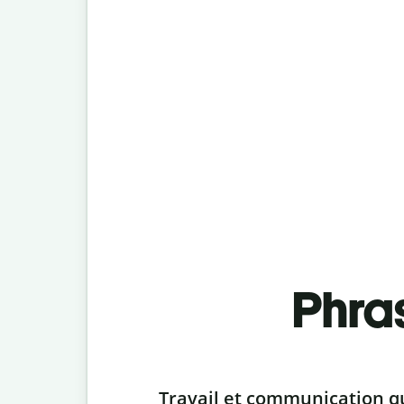
Phra
Slide 1 of 6
Travail et communication q