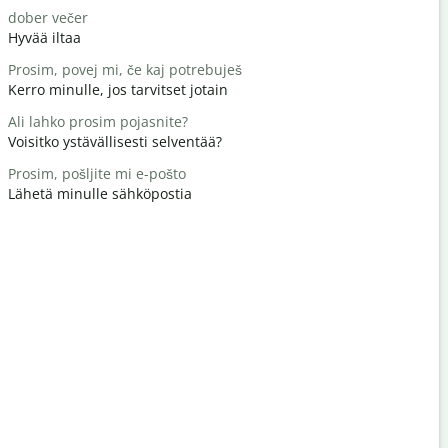
dober večer
Živjo/živjo
Hyvää iltaa
Hei / Hei
Prosim, povej mi, če kaj potrebuješ
kako si
Kerro minulle, jos tarvitset jotain
Miten voit
Ali lahko prosim pojasnite?
Vabljeni
Voisitko ystävällisesti selventää?
Tervetuloa
Prosim, pošljite mi e-pošto
Oprostite /
Lähetä minulle sähköpostia
Anteeksi /
Kje je najbl
Missä on lä