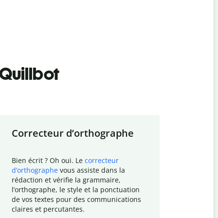
Quillbot
Correcteur d
’
orthographe
Résumer
Bien écrit ? Oh oui. Le
correcteur
Besoin de r
d
’
orthographe
vous assiste dans la
simplifier v
rédaction et vérifie la grammaire,
vos travaux
l
’
orthographe, le style et la ponctuation
résumé de t
de vos textes pour des communications
tâche et vo
claires et percutantes.
claire des 