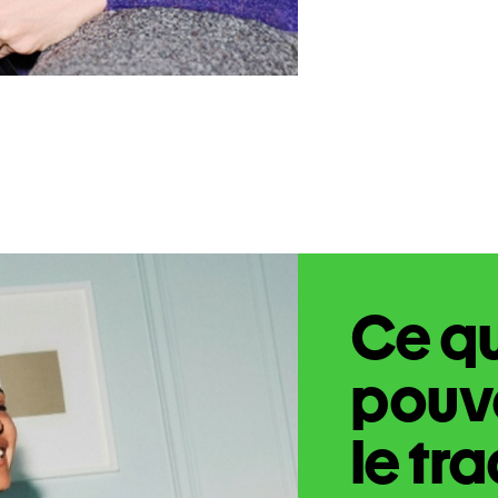
Ce q
pouve
le tr