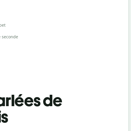
bet
e seconde
rlées de
is
Salutat