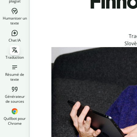
Finno
plagiat
Humaniser un
texte
Tra
Chat IA
Slovè
Traduction
Résumé de
texte
Générateur
de sources
Quillbot pour
Chrome