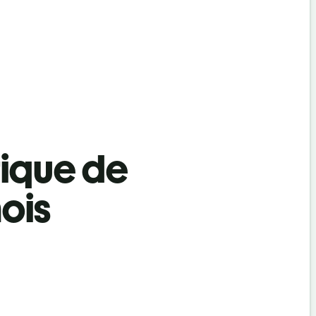
tique de
ois