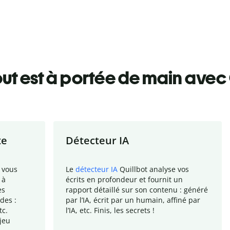
ut est à portée de main avec 
te
Détecteur IA
 vous
Le
détecteur IA
Quillbot analyse vos
 à
écrits en profondeur et fournit un
es
rapport
détaillé sur son contenu : généré
des :
par l
’
IA, écrit par un humain, affiné par
tc.
l
’
IA, etc. Finis, les secrets !
jeu