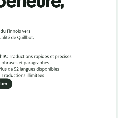
périeure,
 du Finnois vers
alité de Quillbot.
l'IA:
Traductions rapides et précises
, phrases et paragraphes
Plus de
52
langues disponibles
:
Traductions illimitées
mium