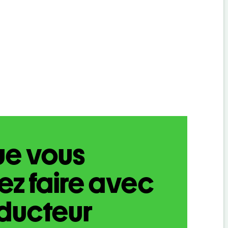
ue vous
z faire avec
aducteur