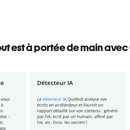
ut est à portée de main avec 
te
Détecteur IA
 vous
Le
détecteur IA
Quillbot analyse vos
 à
écrits en profondeur et fournit un
es
rapport
détaillé sur son contenu : généré
des :
par l
’
IA, écrit par un humain, affiné par
tc.
l
’
IA, etc. Finis, les secrets !
jeu