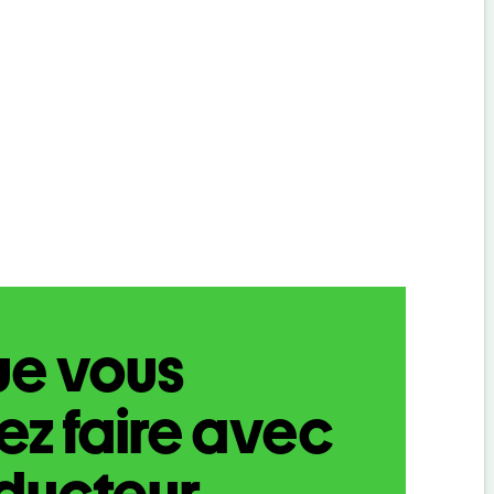
ue vous
z faire avec
aducteur