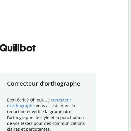
Quillbot
Correcteur d
’
orthographe
Résumer
Bien écrit ? Oh oui. Le
correcteur
Besoin de r
d
’
orthographe
vous assiste dans la
simplifier v
rédaction et vérifie la grammaire,
vos travaux
l
’
orthographe, le style et la ponctuation
résumé de t
de vos textes pour des communications
tâche et vo
claires et percutantes.
claire des 