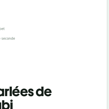
bet
e seconde
rlées de
abi