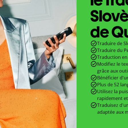
Slov
de Qu
Traduire de Sl
Traduire du P
Traduction en 
Modifiez le te
grâce aux outi
Bénéficier d'u
Plus de 52 lan
Utilisez la pui
rapidement et
Traduisez d'un
adaptée aux m