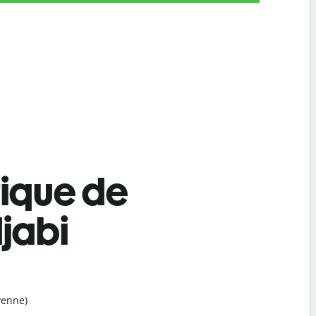
tique de
jabi
yenne)