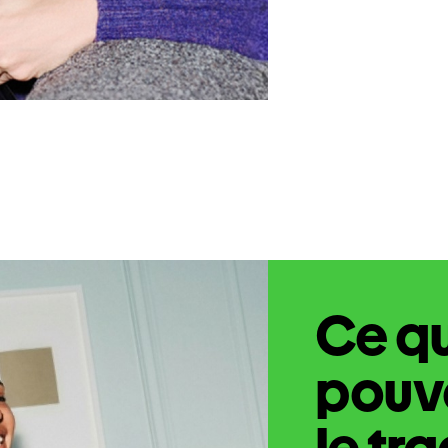
Ce q
pouve
le tr