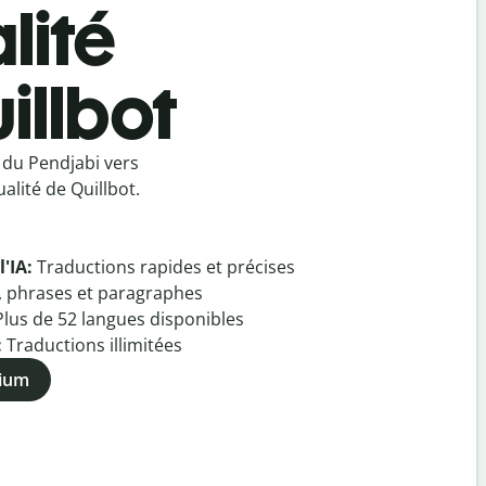
lité
illbot
 du Pendjabi vers
alité de Quillbot.
l'IA:
Traductions rapides et précises
, phrases et paragraphes
Plus de
52
langues disponibles
:
Traductions illimitées
mium