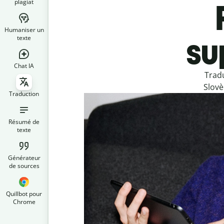
plagiat
Humaniser un
su
texte
Chat IA
Tradu
Slovè
Traduction
Résumé de
texte
Générateur
de sources
Quillbot pour
Chrome