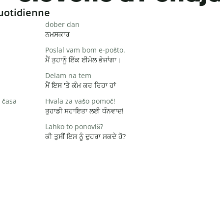
uotidienne
dober dan
ਨਮਸਕਾਰ
Poslal vam bom e-pošto.
ਮੈਂ ਤੁਹਾਨੂੰ ਇੱਕ ਈਮੇਲ ਭੇਜਾਂਗਾ।
Delam na tem
ਮੈਂ ਇਸ 'ਤੇ ਕੰਮ ਕਰ ਰਿਹਾ ਹਾਂ
 časa
Hvala za vašo pomoč!
ਤੁਹਾਡੀ ਸਹਾਇਤਾ ਲਈ ਧੰਨਵਾਦ!
Lahko to ponoviš?
ਕੀ ਤੁਸੀਂ ਇਸ ਨੂੰ ਦੁਹਰਾ ਸਕਦੇ ਹੋ?