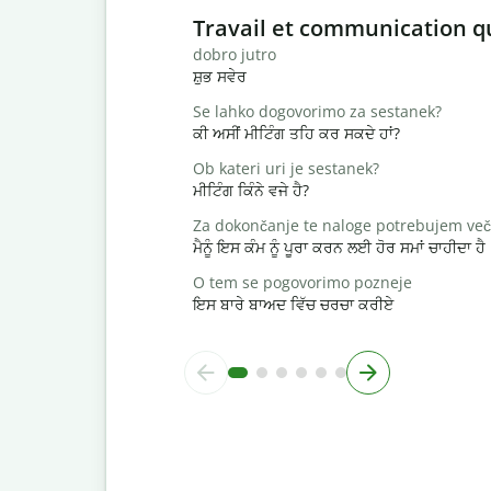
Slide 1 of 6
Travail et communication q
dobro jutro
ਸ਼ੁਭ ਸਵੇਰ
Se lahko dogovorimo za sestanek?
ਕੀ ਅਸੀਂ ਮੀਟਿੰਗ ਤਹਿ ਕਰ ਸਕਦੇ ਹਾਂ?
Ob kateri uri je sestanek?
ਮੀਟਿੰਗ ਕਿੰਨੇ ਵਜੇ ਹੈ?
Za dokončanje te naloge potrebujem več
ਮੈਨੂੰ ਇਸ ਕੰਮ ਨੂੰ ਪੂਰਾ ਕਰਨ ਲਈ ਹੋਰ ਸਮਾਂ ਚਾਹੀਦਾ ਹੈ
O tem se pogovorimo pozneje
ਇਸ ਬਾਰੇ ਬਾਅਦ ਵਿੱਚ ਚਰਚਾ ਕਰੀਏ