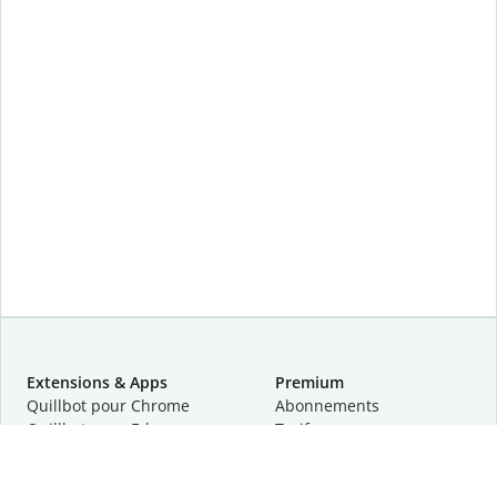
Extensions & Apps
Premium
Quillbot pour Chrome
Abonnements
Quillbot pour Edge
Tarifs
Quillbot pour Safari
Pour les entreprises
Quillbot pour Android
Affiliation