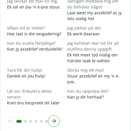
Jag skickar ett mail till dig.
Vänligen meddela mig om
G
Ek sal vir jou 'n e-pos stuur.
du behöver något
D
Laat weet my asseblief as jy
J
iets nodig het
J
Vilken tid är mötet?
Jag jobbar på det
J
Hoe laat is die vergadering?
Ek werk daaraan
A
Kan du snälla förtydliga?
Jag behöver mer tid för att
T
Kan jy asseblief verduidelik?
slutföra denna uppgift
Ek het meer tyd nodig om
V
hierdie taak te voltooi
W
Tack för din hjälp!
Skicka mig ett mail
Dankie vir jou hulp!
Stuur asseblief vir my 'n e-
pos
Låt oss diskutera detta
Kan du upprepa det?
senare
Kan jy dit herhaal?
Kom ons bespreek dit later