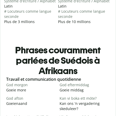
Système d'écriture / Alphabet
Système d'écriture / Alphabet
Latin
Latin
# Locuteurs comme langue
# Locuteurs comme langue
seconde
seconde
Plus de 3 millions
Plus de 10 millions
Phrases couramment
parlées de Suédois à
Afrikaans
Slide 1 of 6
Travail et communication quotidienne
S
God morgon
God eftermiddag
H
Goeie more
Goeie middag
H
God afton
Kan vi boka ett möte?
J
Goeienaand
Kan ons 'n vergadering
M
skeduleer?
G