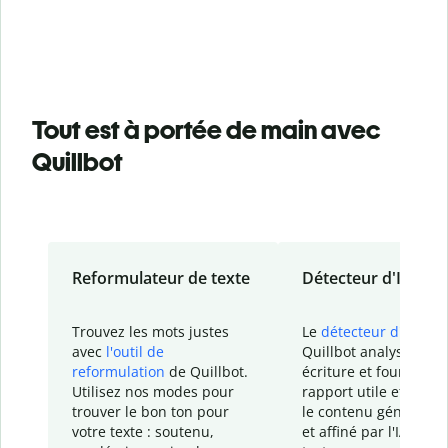
Tout est à portée de main avec
Quillbot
Reformulateur de texte
Détecteur d'IA
Trouvez les mots justes
Le
détecteur d'IA
de
avec
l'outil de
Quillbot analyse votr
reformulation
de Quillbot.
écriture et fournit un
Utilisez nos modes pour
rapport
utile et détail
trouver le bon ton pour
le contenu généré
par
votre texte : soutenu,
et affiné par l'IA dans