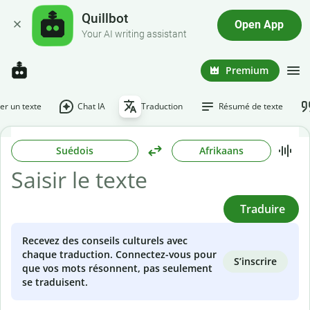
Quillbot
Open App
Your AI writing assistant
Premium
r un texte
Chat IA
Traduction
Résumé de texte
Suédois
Afrikaans
Traduire
Recevez des conseils culturels avec
chaque traduction. Connectez-vous pour
S’inscrire
que vos mots résonnent, pas seulement
se traduisent.