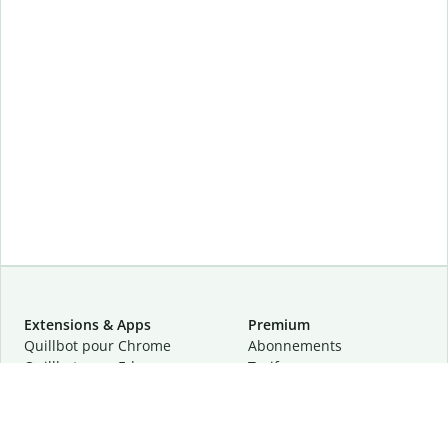
Extensions & Apps
Premium
Quillbot pour Chrome
Abonnements
Quillbot pour Edge
Tarifs
Quillbot pour Safari
Pour les entreprises
Quillbot pour Android
Affiliation
Quillbot
pour
iOS
Demander une démo