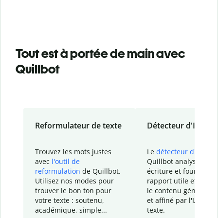
Tout est à portée de main avec
Quillbot
Reformulateur de texte
Détecteur d'IA
Trouvez les mots justes
Le
détecteur d'IA
de
avec
l'outil de
Quillbot analyse votr
reformulation
de Quillbot.
écriture et fournit un
Utilisez nos modes pour
rapport
utile et détail
trouver le bon ton pour
le contenu généré
par
votre texte : soutenu,
et affiné par l'IA dans
académique, simple...
texte.