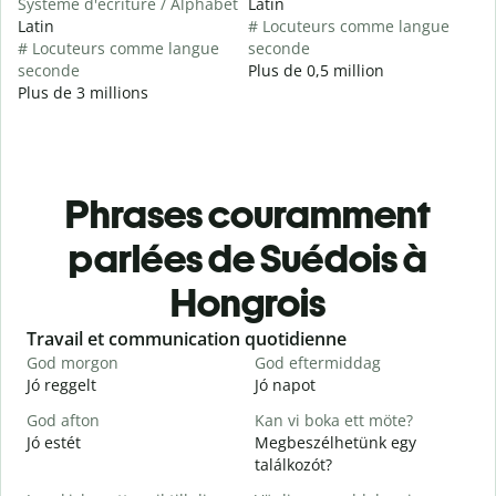
Système d'écriture / Alphabet
Latin
Latin
# Locuteurs comme langue
# Locuteurs comme langue
seconde
seconde
Plus de 0,5 million
Plus de 3 millions
Phrases couramment
parlées de Suédois à
Hongrois
Slide 1 of 6
Travail et communication quotidienne
S
God morgon
God eftermiddag
H
Jó reggelt
Jó napot
H
God afton
Kan vi boka ett möte?
J
Jó estét
Megbeszélhetünk egy
találkozót?
G