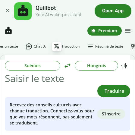
Quillbot
Open App
Your AI writing assistant
Premium
r un texte
Chat IA
Traduction
Résumé de texte
Suédois
Hongrois
Traduire
Recevez des conseils culturels avec
chaque traduction. Connectez-vous pour
S’inscrire
que vos mots résonnent, pas seulement
se traduisent.