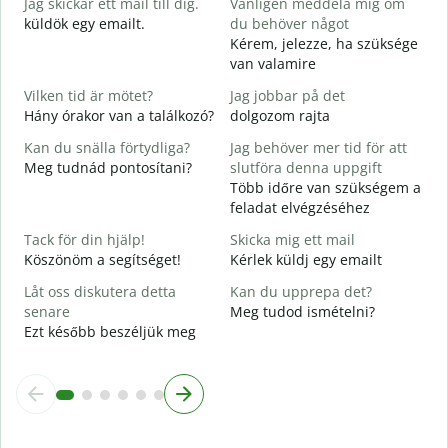
Jag skickar ett mail till dig.
Vänligen meddela mig om
J
küldök egy emailt.
du behöver något
D
Kérem, jelezze, ha szüksége
S
van valamire
J
Vilken tid är mötet?
Jag jobbar på det
I
Hány órakor van a találkozó?
dolgozom rajta
A
Kan du snälla förtydliga?
Jag behöver mer tid för att
Meg tudnád pontosítani?
slutföra denna uppgift
Több időre van szükségem a
V
feladat elvégzéséhez
H
s
Tack för din hjälp!
Skicka mig ett mail
Köszönöm a segítséget!
Kérlek küldj egy emailt
Låt oss diskutera detta
Kan du upprepa det?
senare
Meg tudod ismételni?
Ezt később beszéljük meg