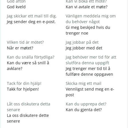
God afton
Kan vi boka ett möte?
J
God kveld
Kan vi avtale et møte?
J
Jag skickar ett mail till dig.
Vänligen meddela mig om
G
Jeg sender deg en e-post.
du behöver något
G
Gi meg beskjed hvis du
D
trenger noe
D
Vilken tid är mötet?
Jag jobbar på det
J
Når er møtet?
Jeg jobber med det
J
Kan du snälla förtydliga?
Jag behöver mer tid för att
A
Kan du være så snill å
slutföra denna uppgift
A
avklare?
Jeg trenger mer tid til å
fullføre denne oppgaven
V
H
Tack för din hjälp!
Skicka mig ett mail
h
Takk for hjelpen!
Vennligst send meg en e-
post
Låt oss diskutera detta
Kan du upprepa det?
senare
Kan du gjenta det?
La oss diskutere dette
senere