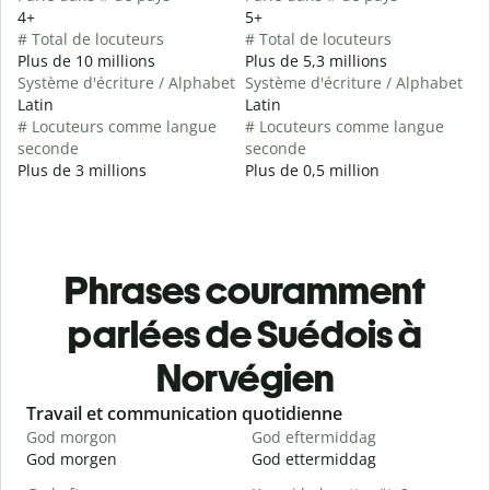
4+
5+
# Total de locuteurs
# Total de locuteurs
Plus de 10 millions
Plus de 5,3 millions
Système d'écriture / Alphabet
Système d'écriture / Alphabet
Latin
Latin
# Locuteurs comme langue
# Locuteurs comme langue
seconde
seconde
Plus de 3 millions
Plus de 0,5 million
Phrases couramment
parlées de Suédois à
Norvégien
Slide 1 of 6
Travail et communication quotidienne
S
God morgon
God eftermiddag
H
God morgen
God ettermiddag
H