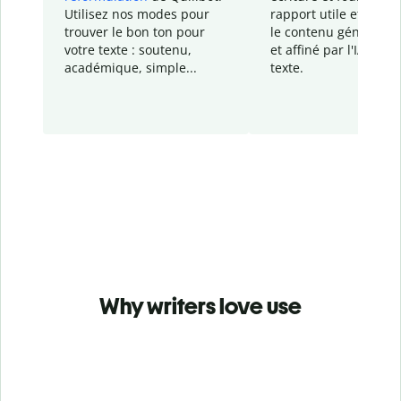
Utilisez nos modes pour
rapport
utile et détail
trouver le bon ton pour
le contenu généré
par
votre texte : soutenu,
et affiné par l'IA dans
académique, simple...
texte.
Why writers love use