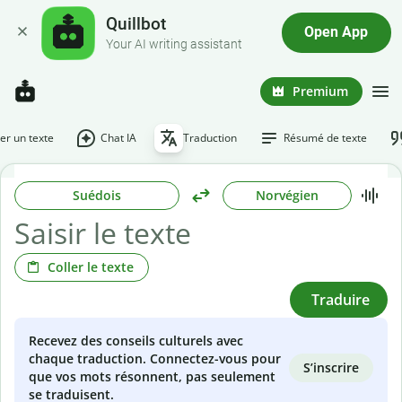
Quillbot
Open App
Your AI writing assistant
Premium
r un texte
Chat IA
Traduction
Résumé de texte
Suédois
Norvégien
Coller le texte
Traduire
Recevez des conseils culturels avec
chaque traduction. Connectez-vous pour
S’inscrire
que vos mots résonnent, pas seulement
se traduisent.