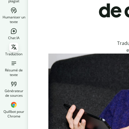
plagiat
de 
Humaniser un
texte
Chat IA
Tradu
e
Traduction
Résumé de
texte
Générateur
de sources
Quillbot pour
Chrome