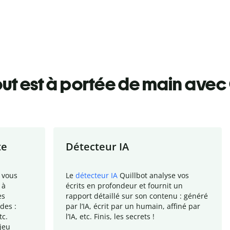
ut est à portée de main avec 
te
Détecteur IA
 vous
Le
détecteur IA
Quillbot analyse vos
 à
écrits en profondeur et fournit un
es
rapport
détaillé sur son contenu : généré
des :
par l
’
IA, écrit par un humain, affiné par
tc.
l
’
IA, etc. Finis, les secrets !
jeu