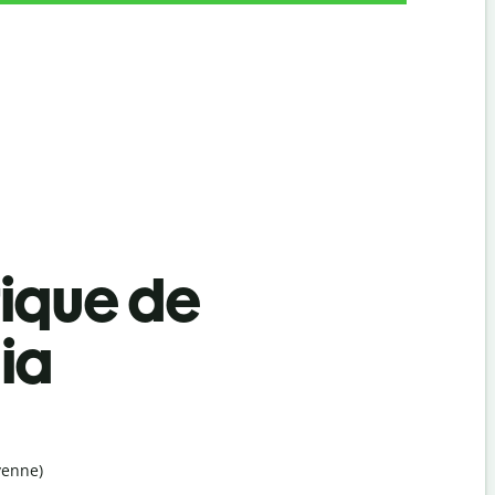
tique de
ia
yenne)