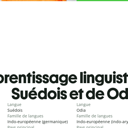
rentissage linguis
Suédois et de Od
Langue
Langue
Suédois
Odia
Famille de langues
Famille de langues
Indo-européenne (germanique)
Indo-européenne (indo-ar
Pays principal
Pays principal