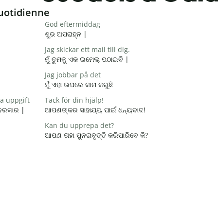
uotidienne
God eftermiddag
ଶୁଭ ଅପରାହ୍ନ |
Jag skickar ett mail till dig.
ମୁଁ ତୁମକୁ ଏକ ଇମେଲ୍ ପଠାଇବି |
Jag jobbar på det
ମୁଁ ଏହା ଉପରେ କାମ କରୁଛି
na uppgift
Tack för din hjälp!
 ଦରକାର |
ଆପଣଙ୍କର ସାହାଯ୍ୟ ପାଇଁ ଧନ୍ୟବାଦ!
Kan du upprepa det?
ଆପଣ ତାହା ପୁନରାବୃତ୍ତି କରିପାରିବେ କି?