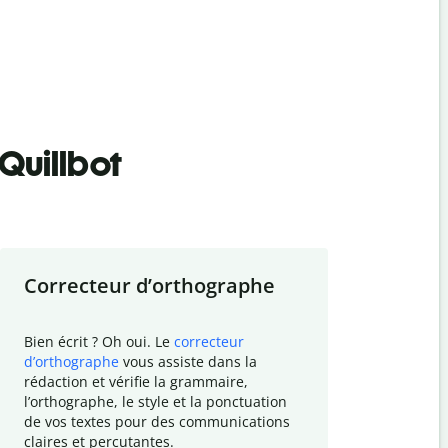
Quillbot
Correcteur d
’
orthographe
Résumer
Bien écrit ? Oh oui. Le
correcteur
Besoin de r
d
’
orthographe
vous assiste dans la
simplifier v
rédaction et vérifie la grammaire,
vos travaux
l
’
orthographe, le style et la ponctuation
résumé de t
de vos textes pour des communications
tâche et vo
claires et percutantes.
claire des 