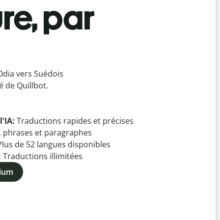
re, par
Odia vers Suédois
 de Quillbot.
l'IA:
Traductions rapides et précises
, phrases et paragraphes
Plus de
52
langues disponibles
:
Traductions illimitées
mium