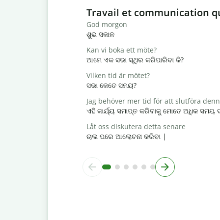
Slide 1 of 6
Travail et communication q
God morgon
ଶୁଭ ସକାଳ
Kan vi boka ett möte?
ଆମେ ଏକ ସଭା ସ୍ଥିର କରିପାରିବା କି?
Vilken tid är mötet?
ସଭା କେତେ ସମୟ?
Jag behöver mer tid för att slutföra den
ଏହି କାର୍ଯ୍ୟ ସମାପ୍ତ କରିବାକୁ ମୋତେ ଅଧିକ ସମୟ
Låt oss diskutera detta senare
ଚାଲ ପରେ ଆଲୋଚନା କରିବା |