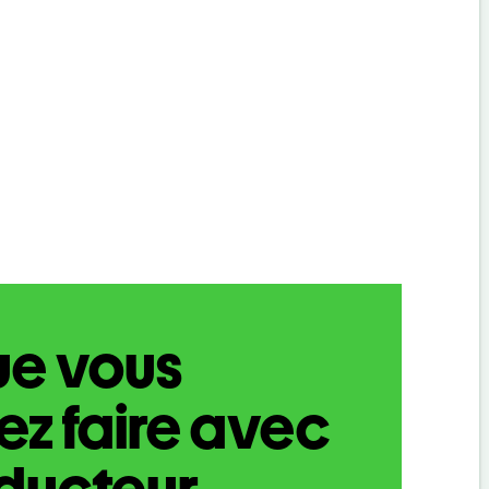
ue vous
z faire avec
aducteur