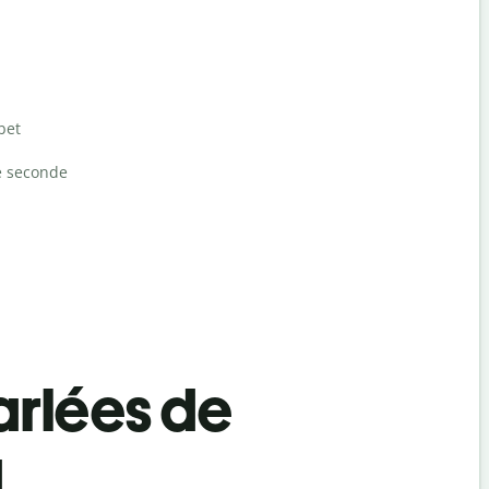
bet
e seconde
rlées de
a