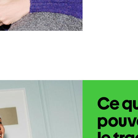
Ce q
pouve
le tr