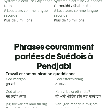
Système d'écriture / Alphabet
Système d'écriture / Alphabet
Latin
Gurmukhi / Shahmukhi
# Locuteurs comme langue
# Locuteurs comme langue
seconde
seconde
Plus de 3 millions
Plus de 15 millions
Phrases couramment
parlées de Suédois à
Pendjabi
Slide 1 of 6
Travail et communication quotidienne
S
God morgon
God eftermiddag
H
ਸ਼ੁਭ ਸਵੇਰ
ਨਮਸਕਾਰ
ਹ
God afton
Kan vi boka ett möte?
J
ਸਤ ਸ੍ਰੀ ਅਕਾਲ
ਕੀ ਅਸੀਂ ਮੀਟਿੰਗ ਤਹਿ ਕਰ ਸਕਦੇ ਹਾਂ?
ਮ
Jag skickar ett mail till dig.
Vänligen meddela mig om
G