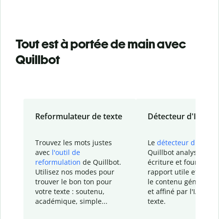
Tout est à portée de main avec
Quillbot
Reformulateur de texte
Détecteur d'IA
Trouvez les mots justes
Le
détecteur d'IA
de
avec
l'outil de
Quillbot analyse votr
reformulation
de Quillbot.
écriture et fournit un
Utilisez nos modes pour
rapport
utile et détail
trouver le bon ton pour
le contenu généré
par
votre texte : soutenu,
et affiné par l'IA dans
académique, simple...
texte.