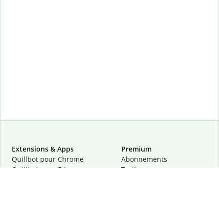
Extensions & Apps
Premium
Quillbot pour Chrome
Abonnements
Quillbot pour Edge
Tarifs
Quillbot pour Safari
Pour les entreprises
Quillbot pour Android
Affiliation
Quillbot
pour
iOS
Demander une démo
Quillbot pour Windows