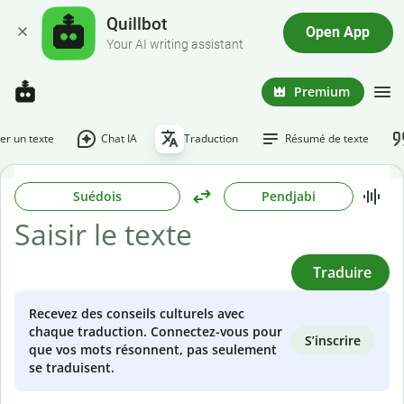
Quillbot
Open App
Your AI writing assistant
Premium
r un texte
Chat IA
Traduction
Résumé de texte
Suédois
Pendjabi
Traduire
Recevez des conseils culturels avec
chaque traduction. Connectez-vous pour
S’inscrire
que vos mots résonnent, pas seulement
se traduisent.