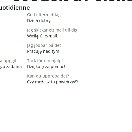
uotidienne
God eftermiddag
Dzień dobry
Jag skickar ett mail till dig.
Wyślę Ci e-mail.
Jag jobbar på det
Pracuję nad tym
na uppgift
Tack för din hjälp!
ego zadania
Dziękuję za pomoc!
Kan du upprepa det?
Czy możesz to powtórzyć?