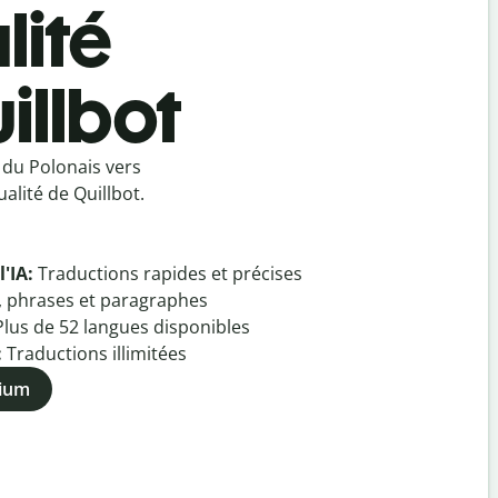
lité
illbot
 du Polonais vers
alité de Quillbot.
l'IA:
Traductions rapides et précises
, phrases et paragraphes
Plus de
52
langues disponibles
:
Traductions illimitées
mium