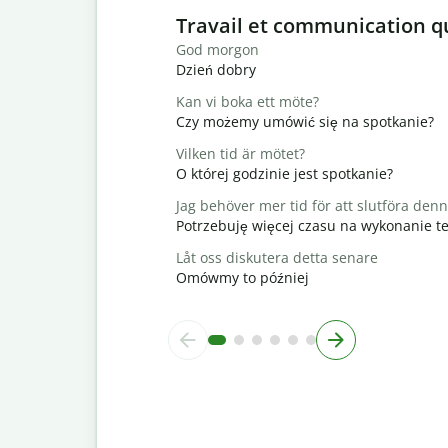
Slide 1 of 6
Travail et communication q
God morgon
Dzień dobry
Kan vi boka ett möte?
Czy możemy umówić się na spotkanie?
Vilken tid är mötet?
O której godzinie jest spotkanie?
Jag behöver mer tid för att slutföra den
Potrzebuję więcej czasu na wykonanie t
Låt oss diskutera detta senare
Omówmy to później