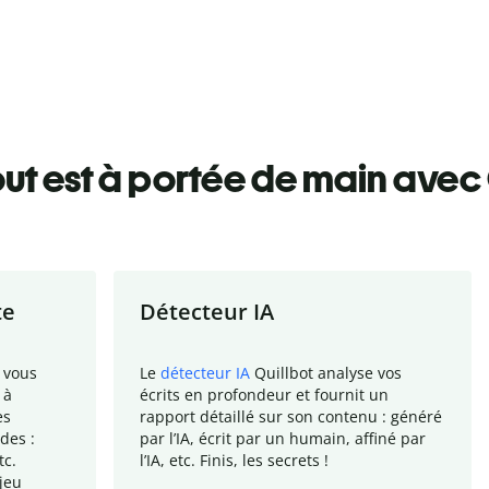
ut est à portée de main avec 
te
Détecteur IA
 vous
Le
détecteur IA
Quillbot analyse vos
 à
écrits en profondeur et fournit un
es
rapport
détaillé sur son contenu : généré
des :
par l
’
IA, écrit par un humain, affiné par
tc.
l
’
IA, etc. Finis, les secrets !
jeu