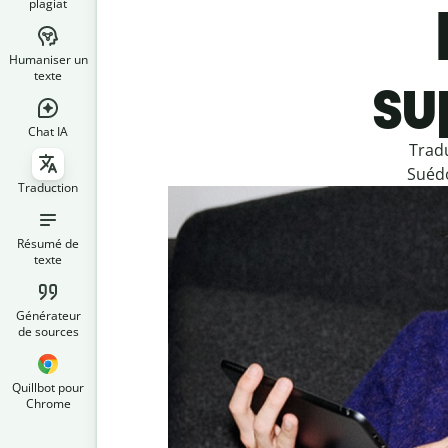
plagiat
Humaniser un
su
texte
Chat IA
Tradu
Suédo
Traduction
Résumé de
texte
Générateur
de sources
Quillbot pour
Chrome