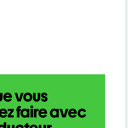
ue vous
z faire avec
aducteur