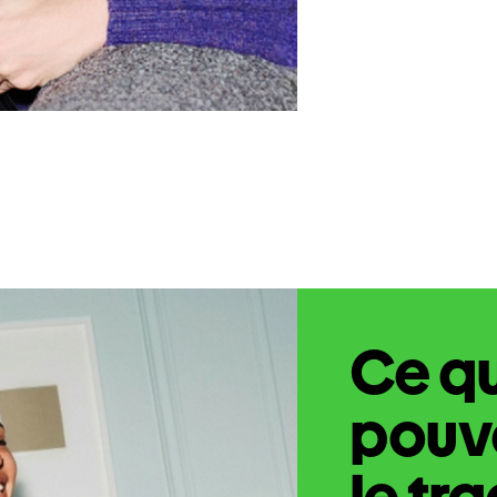
Ce q
pouve
le tr