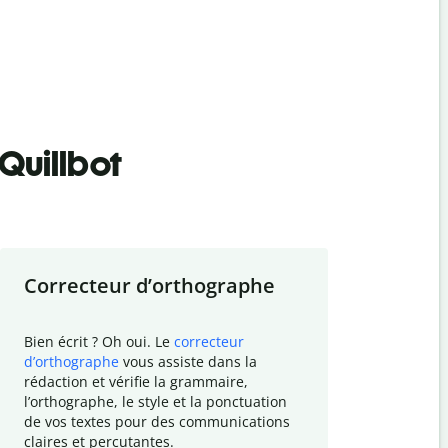
Quillbot
Correcteur d
’
orthographe
Résumer
Bien écrit ? Oh oui. Le
correcteur
Besoin de r
d
’
orthographe
vous assiste dans la
simplifier v
rédaction et vérifie la grammaire,
vos travaux
l
’
orthographe, le style et la ponctuation
résumé de t
de vos textes pour des communications
tâche et vo
claires et percutantes.
claire des 