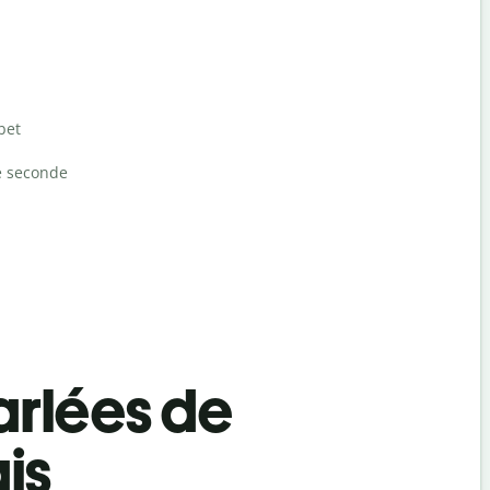
bet
e seconde
rlées de
is