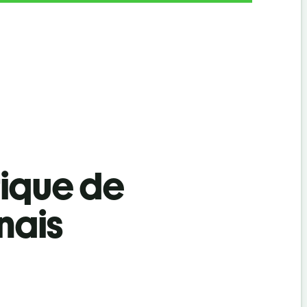
tique de
nais