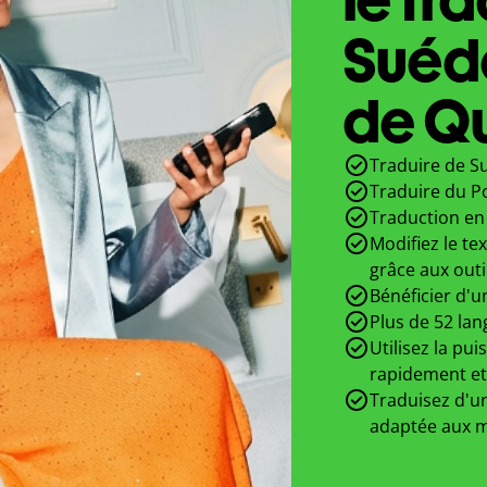
Suédo
de Qu
Traduire de Su
Traduire du P
Traduction en 
Modifiez le te
grâce aux outi
Bénéficier d'u
Plus de 52 lan
Utilisez la pui
rapidement et
Traduisez d'un
adaptée aux m