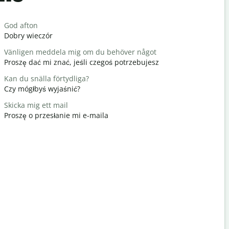
Salutat
God afton
Hej / hej
Dobry wieczór
Cześć / Cz
Vänligen meddela mig om du behöver något
Hur mår d
Proszę dać mi znać, jeśli czegoś potrzebujesz
Jak się ma
Kan du snälla förtydliga?
Du är väl
Czy mógłbyś wyjaśnić?
Nie ma za 
Skicka mig ett mail
Ursäkta mi
Proszę o przesłanie mi e-maila
Przeprasz
Var ligger
Gdzie jest 