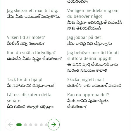
చేయగలమా?
G
Jag skickar ett mail till dig.
Vänligen meddela mig om
శ
నేను మీకు ఇమెయిల్ పంపుతాను.
du behöver något
D
మీకు ఏదైనా అవసరమైతే దయచేసి
మ
నాకు తెలియజేయండి
J
Vilken tid är mötet?
Jag jobbar på det
అ
మీటింగ్ ఎన్ని గంటలకు?
నేను దానిపై పని చేస్తున్నాను
A
Kan du snälla förtydliga?
Jag behöver mer tid för att
వ
దయచేసి మీరు స్పష్టం చేయగలరా?
slutföra denna uppgift
ఈ పనిని పూర్తి చేయడానికి నాకు
V
మరింత సమయం కావాలి
స
Tack för din hjälp!
Skicka mig ett mail
మీ సహాయానికి ధన్యవాదాలు!
దయచేసి నాకు ఇమెయిల్ పంపండి
Låt oss diskutera detta
Kan du upprepa det?
senare
మీరు దానిని పునరావృతం
దీని గురించి తర్వాత చర్చిద్దాం
చేయగలరా?