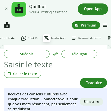
Quillbot
Open App
Your AI writing assistant
Premium
r un texte
Chat IA
Traduction
Résumé de texte
Suédois
Télougou
Coller le texte
Traduire
Recevez des conseils culturels avec
chaque traduction. Connectez-vous pour
S’inscrire
que vos mots résonnent, pas seulement
se traduisent.