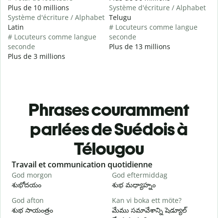
Plus de 10 millions
Système d'écriture / Alphabet
Système d'écriture / Alphabet
Telugu
Latin
# Locuteurs comme langue
# Locuteurs comme langue
seconde
seconde
Plus de 13 millions
Plus de 3 millions
Phrases couramment
parlées de Suédois à
Télougou
Slide 1 of 6
Travail et communication quotidienne
S
God morgon
God eftermiddag
H
శుభోదయం
శుభ మధ్యాహ్నం
హ
God afton
Kan vi boka ett möte?
J
శుభ సాయంత్రం
మేము సమావేశాన్ని షెడ్యూల్
న