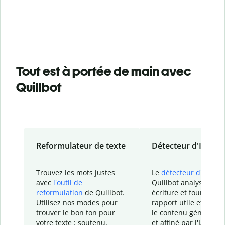
Tout est à portée de main avec
Quillbot
Reformulateur de texte
Détecteur d'IA
Trouvez les mots justes
Le
détecteur d'IA
de
avec
l'outil de
Quillbot analyse votr
reformulation
de Quillbot.
écriture et fournit un
Utilisez nos modes pour
rapport
utile et détail
trouver le bon ton pour
le contenu généré
par
votre texte : soutenu,
et affiné par l'IA dans