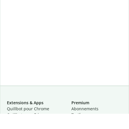
Extensions & Apps
Premium
Quillbot pour Chrome
Abonnements
Quillbot pour Edge
Tarifs
Quillbot pour Safari
Pour les entreprises
Quillbot pour Android
Affiliation