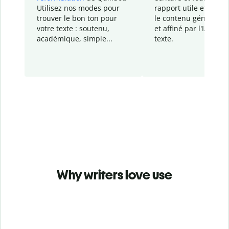
Utilisez nos modes pour
rapport
utile et détail
trouver le bon ton pour
le contenu généré
par
votre texte : soutenu,
et affiné par l'IA dans
académique, simple...
texte.
Why writers love use