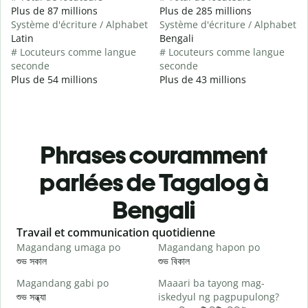
Plus de 87 millions
Plus de 285 millions
Système d'écriture / Alphabet
Système d'écriture / Alphabet
Latin
Bengali
# Locuteurs comme langue
# Locuteurs comme langue
seconde
seconde
Plus de 54 millions
Plus de 43 millions
Phrases couramment
parlées de Tagalog à
Bengali
Slide 1 of 6
Travail et communication quotidienne
S
Magandang umaga po
Magandang hapon po
H
শুভ সকাল
শুভ বিকাল
হ
Magandang gabi po
Maaari ba tayong mag-
A
শুভ সন্ধ্যা
iskedyul ng pagpupulong?
আ