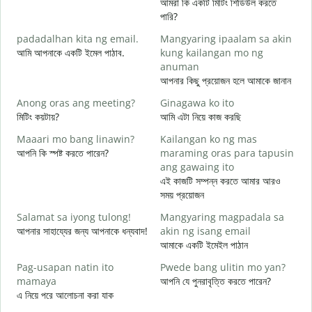
আমরা কি একটি মিটিং শিডিউল করতে
পারি?
padadalhan kita ng email.
Mangyaring ipaalam sa akin
শ
আমি আপনাকে একটি ইমেল পাঠাব.
kung kailangan mo ng
B
anuman
আ
আপনার কিছু প্রয়োজন হলে আমাকে জানান
O
Anong oras ang meeting?
Ginagawa ko ito
হ্
মিটিং কয়টায়?
আমি এটা নিয়ে কাজ করছি
Maaari mo bang linawin?
Kailangan ko ng mas
বি
আপনি কি স্পষ্ট করতে পারেন?
maraming oras para tapusin
ang gawaing ito
S
এই কাজটি সম্পন্ন করতে আমার আরও
h
সময় প্রয়োজন
ক
Salamat sa iyong tulong!
Mangyaring magpadala sa
আপনার সাহায্যের জন্য আপনাকে ধন্যবাদ!
akin ng isang email
আমাকে একটি ইমেইল পাঠান
Pag-usapan natin ito
Pwede bang ulitin mo yan?
mamaya
আপনি যে পুনরাবৃত্তি করতে পারেন?
এ নিয়ে পরে আলোচনা করা যাক