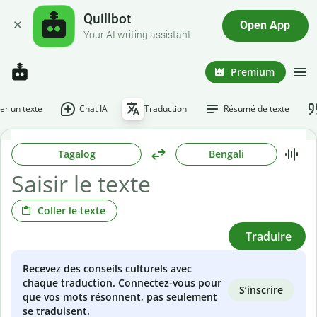
Quillbot
Open App
Your AI writing assistant
Premium
r un texte
Chat IA
Traduction
Résumé de texte
Tagalog
Bengali
Coller le texte
Traduire
Recevez des conseils culturels avec
chaque traduction. Connectez-vous pour
S’inscrire
que vos mots résonnent, pas seulement
se traduisent.