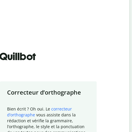
Quillbot
Correcteur d
’
orthographe
Résumer
Bien écrit ? Oh oui. Le
correcteur
Besoin de r
d
’
orthographe
vous assiste dans la
simplifier v
rédaction et vérifie la grammaire,
vos travaux
l
’
orthographe, le style et la ponctuation
résumé de t