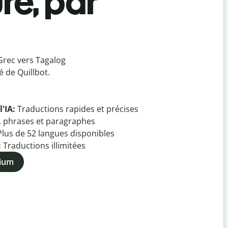
re, par
Grec vers Tagalog
 de Quillbot.
l'IA:
Traductions rapides et précises
, phrases et paragraphes
Plus de
52
langues disponibles
:
Traductions illimitées
mium