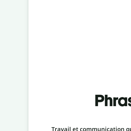
Phra
Slide 1 of 6
Travail et communication q