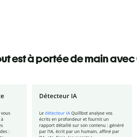
ut est à portée de main avec 
te
Détecteur IA
 vous
Le
détecteur IA
Quillbot analyse vos
 à
écrits en profondeur et fournit un
es
rapport
détaillé sur son contenu : généré
des :
par l
’
IA, écrit par un humain, affiné par