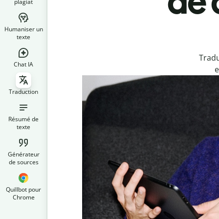
de 
plagiat
Humaniser un
texte
Tradu
Chat IA
e
Traduction
Résumé de
texte
Générateur
de sources
Quillbot pour
Chrome