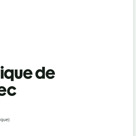
tique de
rec
ique)