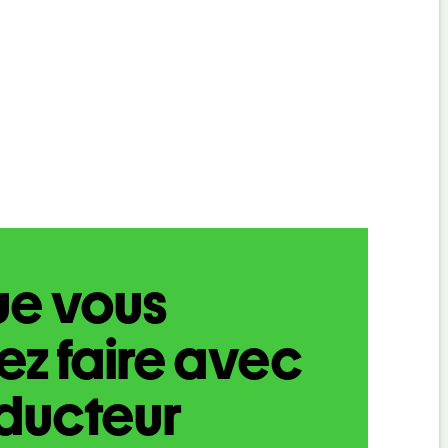
ue vous
z faire avec
aducteur