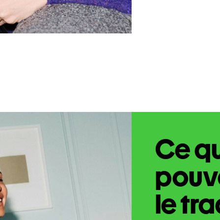
Ce q
pouve
le tr