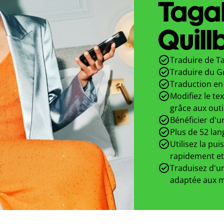
Taga
Quill
Traduire de Ta
Traduire du G
Traduction en 
Modifiez le te
grâce aux outi
Bénéficier d'u
Plus de 52 lan
Utilisez la pui
rapidement et
Traduisez d'un
adaptée aux m