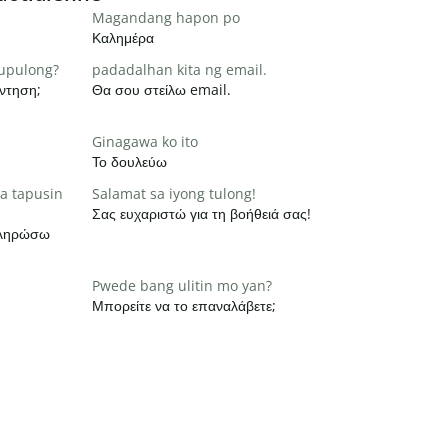
Magandang hapon po
Καλημέρα
pupulong?
padadalhan kita ng email.
ντηση;
Θα σου στείλω email.
Ginagawa ko ito
Το δουλεύω
a tapusin
Salamat sa iyong tulong!
Σας ευχαριστώ για τη βοήθειά σας!
οκληρώσω
Pwede bang ulitin mo yan?
Μπορείτε να το επαναλάβετε;