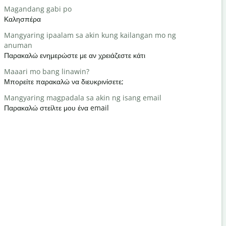
Magandang gabi po
Hello / Hi
Καλησπέρα
Γεια / Γεια
Mangyaring ipaalam sa akin kung kailangan mo ng
kamusta k
anuman
Τι κάνετε;
Παρακαλώ ενημερώστε με αν χρειάζεστε κάτι
Bahala ka
Maaari mo bang linawin?
Καλώς ήρθ
Μπορείτε παρακαλώ να διευκρινίσετε;
Paumanhin
Mangyaring magpadala sa akin ng isang email
Με συγχωρε
Παρακαλώ στείλτε μου ένα email
Saan ang p
Πού είναι τ