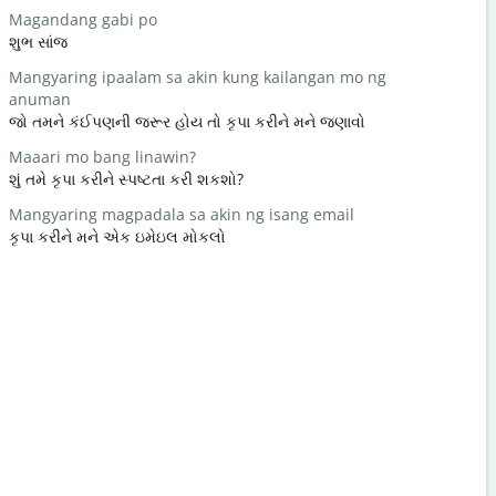
Magandang gabi po
Hello / Hi
શુભ સાંજ
હેલો / હાય
Mangyaring ipaalam sa akin kung kailangan mo ng
kamusta k
anuman
તમે કેમ છો?
જો તમને કંઈપણની જરૂર હોય તો કૃપા કરીને મને જણાવો
Bahala ka
Maaari mo bang linawin?
તમારું સ્વાગ
શું તમે કૃપા કરીને સ્પષ્ટતા કરી શકશો?
Paumanhin
Mangyaring magpadala sa akin ng isang email
માફ કરશો /
કૃપા કરીને મને એક ઇમેઇલ મોકલો
Saan ang p
સૌથી નજીકની