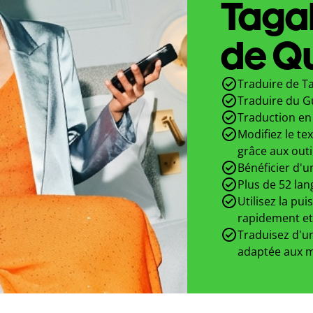
Taga
de Qu
Traduire de Ta
Traduire du Gu
Traduction en 
Modifiez le te
grâce aux outi
Bénéficier d'u
Plus de 52 lan
Utilisez la pui
rapidement et
Traduisez d'un
adaptée aux m