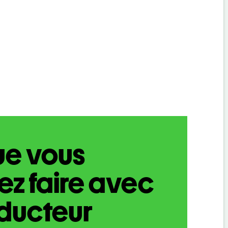
ue vous
z faire avec
aducteur