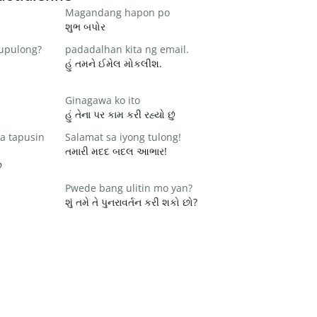
Magandang hapon po
શુભ બપોર
pupulong?
padadalhan kita ng email.
હું તમને ઈમેલ મોકલીશ.
Ginagawa ko ito
હું તેના પર કામ કરી રહ્યો છું
a tapusin
Salamat sa iyong tulong!
તમારી મદદ બદલ આભાર!
ે
Pwede bang ulitin mo yan?
શું તમે તે પુનરાવર્તન કરી શકો છો?