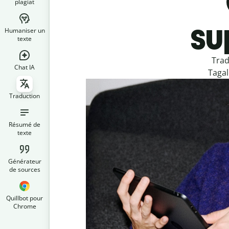
plagiat
su
Humaniser un
texte
Trad
Chat IA
Tagal
Traduction
Résumé de
texte
Générateur
de sources
Quillbot pour
Chrome