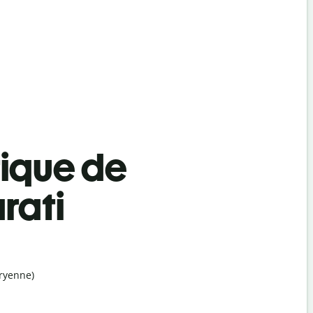
tique de
rati
ryenne)