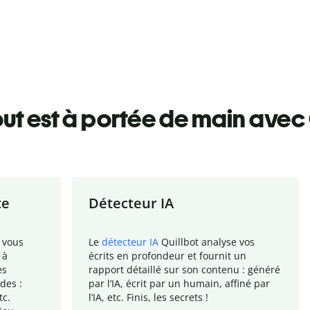
ut est à portée de main avec 
te
Détecteur IA
 vous
Le
détecteur IA
Quillbot analyse vos
 à
écrits en profondeur et fournit un
es
rapport
détaillé sur son contenu : généré
des :
par l
’
IA, écrit par un humain, affiné par
tc.
l
’
IA, etc. Finis, les secrets !