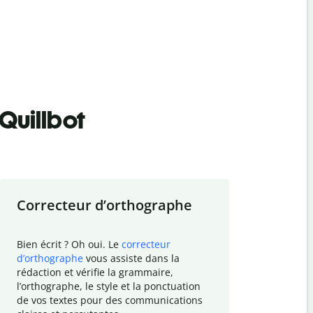
Quillbot
Correcteur d
’
orthographe
Résumer
Bien écrit ? Oh oui. Le
correcteur
Besoin de r
d
’
orthographe
vous assiste dans la
simplifier v
rédaction et vérifie la grammaire,
vos travaux
l
’
orthographe, le style et la ponctuation
résumé de t
de vos textes pour des communications
tâche et vo