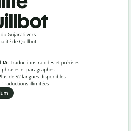
lité
illbot
du Gujarati vers
alité de Quillbot.
l'IA:
Traductions rapides et précises
, phrases et paragraphes
Plus de
52
langues disponibles
:
Traductions illimitées
mium