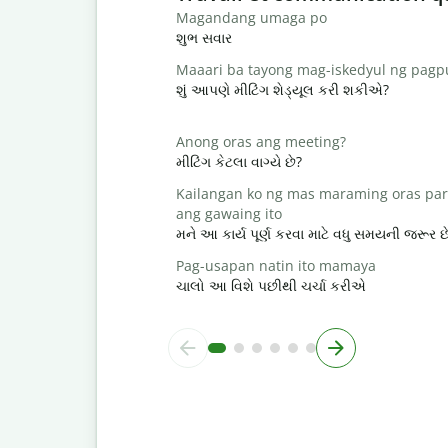
Magandang umaga po
શુભ સવાર
Maaari ba tayong mag-iskedyul ng pag
શું આપણે મીટિંગ શેડ્યૂલ કરી શકીએ?
Anong oras ang meeting?
મીટિંગ કેટલા વાગ્યે છે?
Kailangan ko ng mas maraming oras par
ang gawaing ito
મને આ કાર્ય પૂર્ણ કરવા માટે વધુ સમયની જરૂર છ
Pag-usapan natin ito mamaya
ચાલો આ વિશે પછીથી ચર્ચા કરીએ