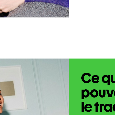
Ce q
pouve
le tr