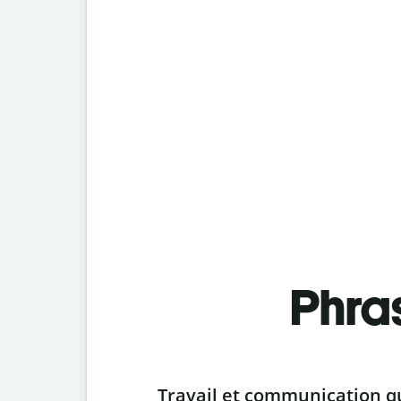
Phra
Slide 1 of 6
Travail et communication q