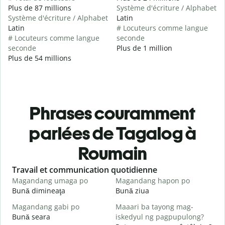
Plus de 87 millions
Système d'écriture / Alphabet
Système d'écriture / Alphabet
Latin
Latin
# Locuteurs comme langue
# Locuteurs comme langue
seconde
seconde
Plus de 1 million
Plus de 54 millions
Phrases couramment
parlées de Tagalog à
Roumain
Slide 1 of 6
Travail et communication quotidienne
S
Magandang umaga po
Magandang hapon po
H
Bună dimineaţa
Bună ziua
S
Magandang gabi po
Maaari ba tayong mag-
A
Bună seara
iskedyul ng pagpupulong?
N