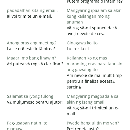
Putem programa o întâlnire?
padadalhan kita ng email.
Mangyaring ipaalam sa akin
Îți voi trimite un e-mail.
kung kailangan mo ng
B
anuman
s
Vă rog să-mi spuneți dacă
B
aveți nevoie de ceva
C
Anong oras ang meeting?
Ginagawa ko ito
O
La ce oră este întâlnirea?
Lucrez la el
Maaari mo bang linawin?
Kailangan ko ng mas
Ați putea vă rog să clarificați?
maraming oras para tapusin
L
ang gawaing ito
Am nevoie de mai mult timp
S
pentru a finaliza această
h
sarcină
U
h
Salamat sa iyong tulong!
Mangyaring magpadala sa
Vă mulţumesc pentru ajutor!
akin ng isang email
Vă rog să-mi trimiteți un e-
mail
Pag-usapan natin ito
Pwede bang ulitin mo yan?
mamaya
Poți repeta asta?