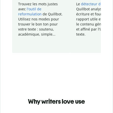
Trouvez les mots justes
Le
détecteur d'IA
de
avec
l'outil de
Quillbot analyse votr
reformulation
de Quillbot.
écriture et fournit un
Utilisez nos modes pour
rapport
utile et détail
trouver le bon ton pour
le contenu généré
par
votre texte : soutenu,
et affiné par l'IA dans
académique, simple...
texte.
Why writers love use