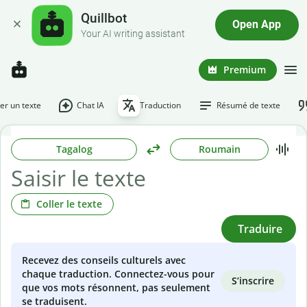
Quillbot
Open App
Your AI writing assistant
Premium
r un texte
Chat IA
Traduction
Résumé de texte
Tagalog
Roumain
Coller le texte
Traduire
Recevez des conseils culturels avec
chaque traduction. Connectez-vous pour
S’inscrire
que vos mots résonnent, pas seulement
se traduisent.