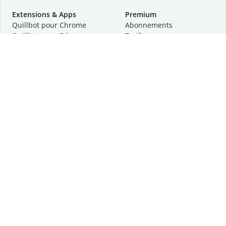
Extensions & Apps
Premium
Quillbot pour Chrome
Abonnements
Quillbot pour Edge
Tarifs
Quillbot pour Safari
Pour les entreprises
Quillbot pour Android
Affiliation
Quillbot
pour
iOS
Demander une démo
Quillbot pour Windows
Quillbot pour macOS
Quillbot pour Word
Outils
Entreprise
Outils de rédaction
À propos
Correction linguistique
Confidentialité
Citation et originalité
Carrière
Outils d'IA
Centre d'aide
Outils PDF
Contactez-nous
Outils d'image
Ressources
Autres outils
Outils PDF
Qui sommes-nous ?